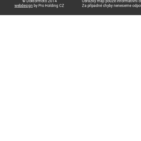
© Doktormoto 2014
Obrázky mají pouze informativní c
webdesign
by Pro Holding CZ
Za případné chyby neneseme odp