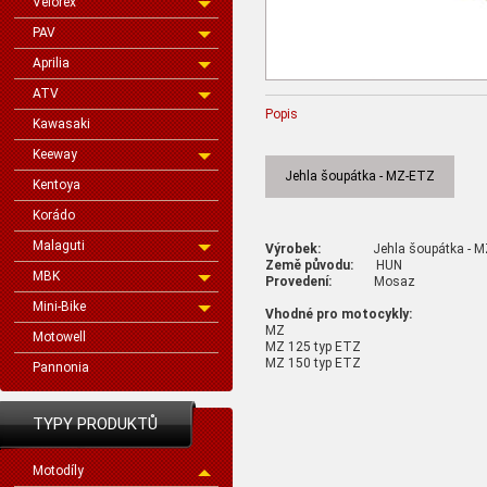
Velorex
PAV
Aprilia
ATV
Popis
Kawasaki
Keeway
Jehla šoupátka - MZ-ETZ
Kentoya
Korádo
Malaguti
Výrobek:
Jehla šoupátka - M
Země původu:
HUN
MBK
Provedení:
Mosaz
Mini-Bike
Vhodné pro motocykly:
MZ
Motowell
MZ 125 typ ETZ
MZ 150 typ ETZ
Pannonia
TYPY PRODUKTŮ
Motodíly