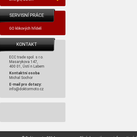
SERVISNÍ PRÁCE
GO klikových hřídelí
KONTAKT
ECC trade spol. s r.o.
Masarykova 147,
400 01, Ústí n Labem
Kontaktní osoba
Michal Sochor
E-mail pro dotazy:
info@doktormoto.cz