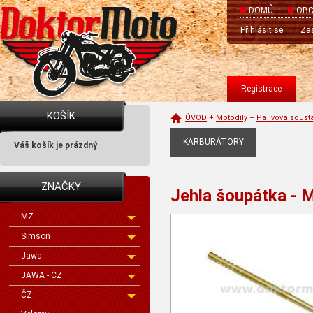
DOMŮ
OBC
Přihlásit se
Zas
Registrace
KOŠÍK
ÚVOD
+
Motodíly
+
Palivová soust
KARBURÁTORY
Váš košík je prázdný
ZNAČKY
Jehla šoupátka -
MZ
Simson
Jawa
JAWA - ČZ
ČZ