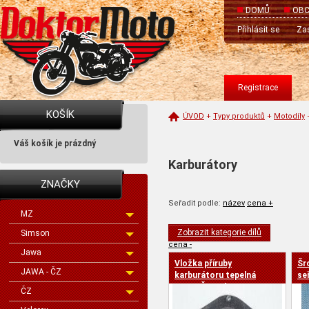
DOMŮ
OBC
Přihlásit se
Zas
Registrace
KOŠÍK
ÚVOD
+
Typy produktů
+
Motodíly
Váš košík je prázdný
Karburátory
ZNAČKY
Seřadit podle:
název
cena +
MZ
Zobrazit kategorie dílů
Simson
cena -
Jawa
Vložka příruby
Šr
JAWA - ČZ
karburátoru tepelná
se
JAWA,ČZ,Velorex
JA
ČZ