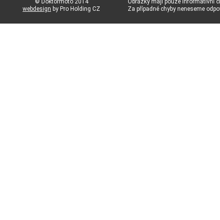
© Doktormoto 2014
Obrázky mají pouze informativní c
webdesign
by Pro Holding CZ
Za případné chyby neneseme odp