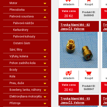
Motor
skladem
Koupit
Převodovka
Vaše cena
V
Produkt ID:
20 Kč
5608843
Palivová soustava
Palivové nádrže
Tryska hlavní M4 - 82
Tr
Jawa,ČZ, Velorex
Ja
Karburátory
Palivové kohouty
Ostatní části
Sání, filtry
Výfuky, kolena
Pohon zadního kola
Brzdy
Kola
skladem
Koupit
Pneu, duše
Vaše cena
V
Produkt ID:
20 Kč
5608847
Bowdeny, lanka, náhony
Elektrovýbava motocyklu
Tryska hlavní M4 - 93
Tr
Jawa,ČZ, Velorex
Ja
Přístroje