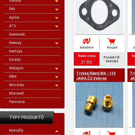
Velorex
PAV
Aprilia
ATV
Kawasaki
Keeway
skladem
Koupit
Kentoya
Vaše cena
V
Produkt ID:
Korádo
21 Kč
5609263
Malaguti
Tryska hlavní M4 - 110
Tr
MBK
JAWA,ČZ,Velorex
JA
Mini-Bike
Motowell
Pannonia
TYPY PRODUKTŮ
Motodíly