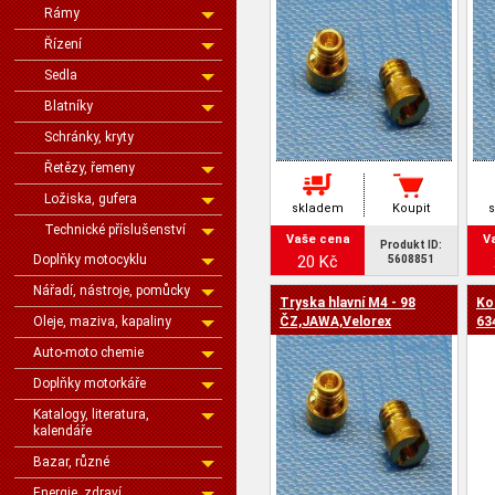
Rámy
Řízení
Sedla
Blatníky
Schránky, kryty
Řetězy, řemeny
Ložiska, gufera
skladem
Koupit
Technické příslušenství
Vaše cena
V
Produkt ID:
Doplňky motocyklu
20 Kč
5608851
Nářadí, nástroje, pomůcky
Tryska hlavní M4 - 98
Kol
Oleje, maziva, kapaliny
ČZ,JAWA,Velorex
63
Auto-moto chemie
Doplňky motorkáře
Katalogy, literatura,
kalendáře
Bazar, různé
Energie, zdraví