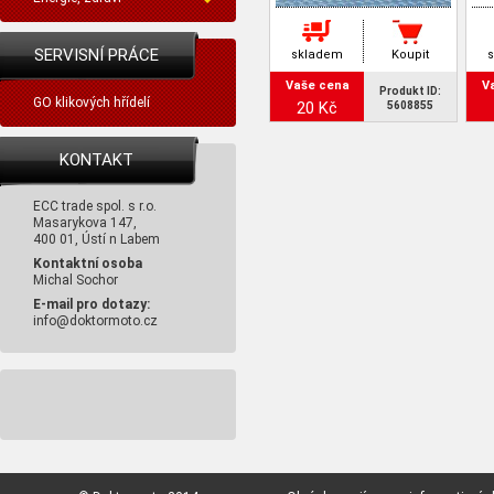
SERVISNÍ PRÁCE
skladem
Koupit
Vaše cena
V
Produkt ID:
GO klikových hřídelí
20 Kč
5608855
KONTAKT
ECC trade spol. s r.o.
Masarykova 147,
400 01, Ústí n Labem
Kontaktní osoba
Michal Sochor
E-mail pro dotazy:
info@doktormoto.cz