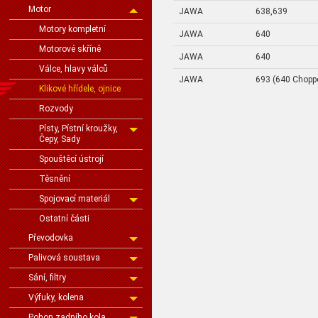
Motor
JAWA
638,639
Motory kompletní
JAWA
640
Motorové skříně
JAWA
640
Válce, hlavy válců
JAWA
693 (640 Chopp
Klikové hřídele, ojnice
Rozvody
Písty, Pístní kroužky,
Čepy, Sady
Spouštěcí ústrojí
Těsnění
Spojovací materiál
Ostatní části
Převodovka
Palivová soustava
Sání, filtry
Výfuky, kolena
Pohon zadního kola