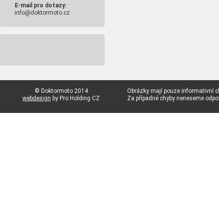
E-mail pro dotazy:
info@doktormoto.cz
© Doktormoto 2014
Obrázky mají pouze informativní c
webdesign
by Pro Holding CZ
Za případné chyby neneseme odp