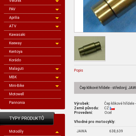
Velorex
PAV
Aprilia
ATV
Kawasaki
Keeway
Kentoya
Korádo
Malaguti
Popis
MBK
Mini-Bike
Čep klikové hřídele - středový, J
Motowell
Pannonia
Výrobek:
Čep klikové hřídele - 
Země původu:
CZ
Provedení:
Ocel
TYPY PRODUKTŮ
Vhodné pro motocykly:
JAWA
638,639
Motodíly