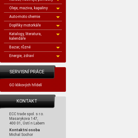
Oleje, maziva, kapaliny
Auto-moto chemie
Doplňky motorkáře
Katalogy, literatura,
kalendáře
Bazar, různé
Energie, zdraví
SERVISNÍ PRÁCE
GO klikových hřídelí
KONTAKT
ECC trade spol. s r.o.
Masarykova 147,
400 01, Ústí n Labem
Kontaktní osoba
Michal Sochor