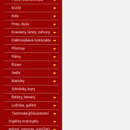
Brzdy
Kola
Pneu, duše
Bowdeny, lanka, náhony
Elektrovýbava motocyklu
Přístroje
Rámy
Řízení
Sedla
Blatníky
Schránky, kryty
Řetězy, řemeny
Ložiska, gufera
Technické příslušenství
Doplňky motocyklu
Nářadí, nástroje, pomůcky