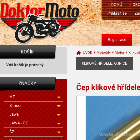
DOMŮ
OBC
Přihlásit se
Zas
Registrace
KOŠÍK
ÚVOD
+
Motodíly
+
Motor
+
Klikové
KLIKOVÉ HŘÍDELE, OJNICE
Váš košík je prázdný
ZNAČKY
Čep klikové hříde
MZ
Simson
Jawa
JAWA - ČZ
ČZ