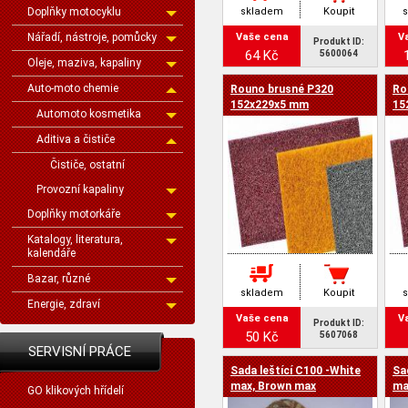
Doplňky motocyklu
skladem
Koupit
Nářadí, nástroje, pomůcky
Vaše cena
V
Produkt ID:
64 Kč
5600064
Oleje, maziva, kapaliny
Auto-moto chemie
Rouno brusné P320
Ro
152x229x5 mm
15
Automoto kosmetika
Aditiva a čističe
Čističe, ostatní
Provozní kapaliny
Doplňky motorkáře
Katalogy, literatura,
kalendáře
Bazar, různé
skladem
Koupit
Energie, zdraví
Vaše cena
V
Produkt ID:
50 Kč
5607068
SERVISNÍ PRÁCE
Sada leštící C100 -White
Sa
max, Brown max
ma
GO klikových hřídelí