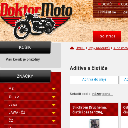
DOMŮ
OBC
Přihlásit se
Zas
Registrace
KOŠÍK
ÚVOD
+
Typy produktů
+
Auto-mot
Váš košík je prázdný
Aditiva a čističe
ZNAČKY
Aditiva do oleje
Ad
MZ
Seřadit podle:
název
cena +
Simson
Jawa
Silichrom Druchema,
Od
cena -
čistící pasta 120g,
či
JAWA - ČZ
TEMPO
ČZ