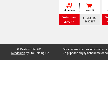
skladem
Koupit
Vaše cena
V
Produkt ID:
425 Kč
5607467
© Doktormoto 2014
Obrázky mají pouze informativní c
webdesign
by Pro Holding CZ
Za případné chyby neneseme odp