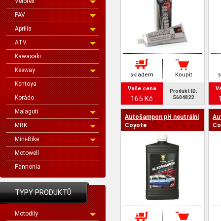
Velorex
PAV
Aprilia
ATV
Kawasaki
Keeway
skladem
Koupit
Kentoya
Vaše cena
V
Produkt ID:
Korádo
165 Kč
5604822
Malaguti
Autošampon pH neutrální
Au
MBK
Coyote
Co
Mini-Bike
Motowell
Pannonia
TYPY PRODUKTŮ
Motodíly