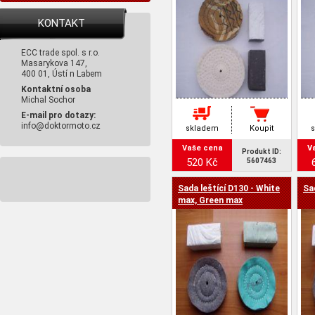
KONTAKT
ECC trade spol. s r.o.
Masarykova 147,
400 01, Ústí n Labem
Kontaktní osoba
Michal Sochor
E-mail pro dotazy:
info@doktormoto.cz
skladem
Koupit
Vaše cena
V
Produkt ID:
520 Kč
5607463
Sada leštící D130 - White
Sa
max, Green max