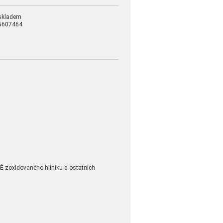
skladem
5607464
LNĚ zoxidovaného hliníku a ostatních