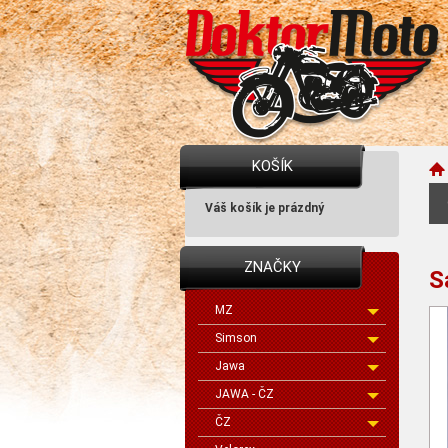
KOŠÍK
Váš košík je prázdný
ZNAČKY
S
MZ
Simson
Jawa
JAWA - ČZ
ČZ