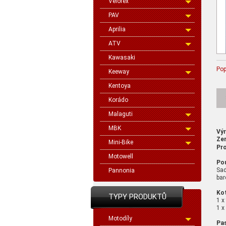
Velorex
PAV
Aprilia
ATV
Kawasaki
Pop
Keeway
Kentoya
Korádo
Malaguti
MBK
Vý
Ze
Mini-Bike
Pro
Motowell
Pou
Sad
Pannonia
bar
Ko
TYPY PRODUKTŮ
1 x
1 x
Motodíly
Pas