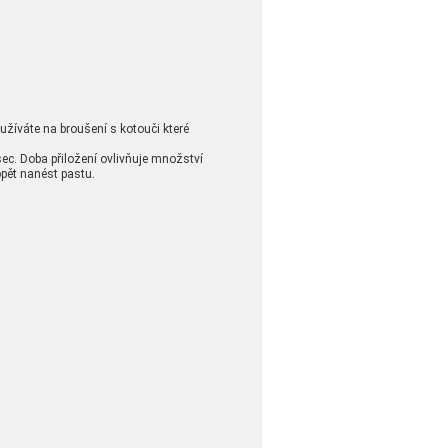
žíváte na broušení s kotouči které
ec. Doba přiložení ovlivňuje množství
opět nanést pastu.