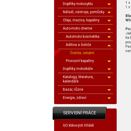
1 x
Doplňky motocyklu
1 x
Nářadí, nástroje, pomůcky
Bla
Wh
Oleje, maziva, kapaliny
Auto-moto chemie
Po
Jak
Automoto kosmetika
Ke 
pou
Aditiva a čističe
Pas
nan
Čističe, ostatní
Provozní kapaliny
Doplňky motorkáře
Katalogy, literatura,
kalendáře
Bazar, různé
Energie, zdraví
SERVISNÍ PRÁCE
GO klikových hřídelí