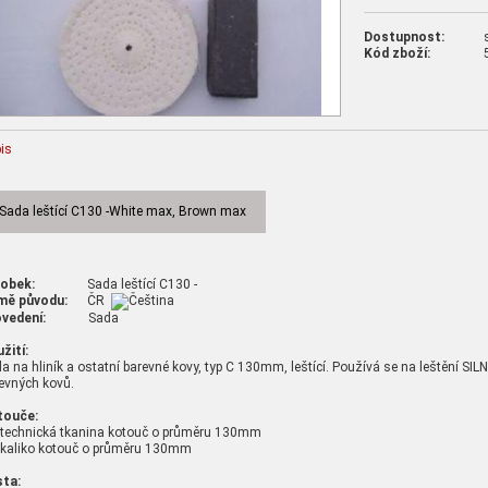
Dostupnost:
Kód zboží:
is
Sada leštící C130 -White max, Brown max
robek:
Sada leštící C130 -
mě původu:
ČR
vedení:
Sada
žití:
a na hliník a ostatní barevné kovy, typ C 130mm, leštící. Používá se na leštění SI
evných kovů.
touče:
 technická tkanina kotouč o průměru 130mm
 kaliko kotouč o průměru 130mm
ta: