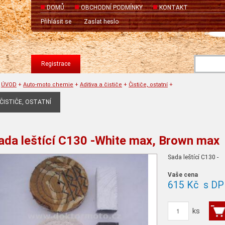
DOMŮ
OBCHODNÍ PODMÍNKY
KONTAKT
Přihlásit se
Zaslat heslo
Registrace
ÚVOD
+
Auto-moto chemie
+
Aditiva a čističe
+
Čističe, ostatní
+
ČISTIČE, OSTATNÍ
ada leštící C130 -White max, Brown max
Sada leštící C130 -
Vaše cena
615 Kč
s DP
ks