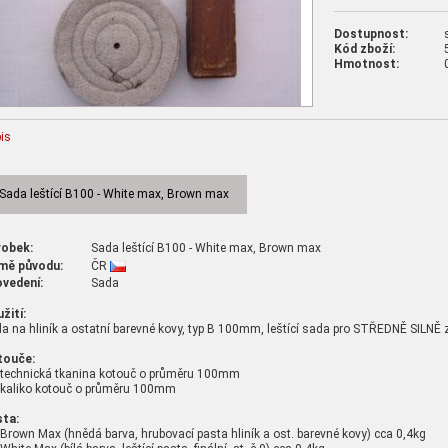
Dostupnost:
Kód zboží:
Hmotnost:
is
Sada leštící B100 - White max, Brown max
robek:
Sada leštící B100 - White max, Brown max
mě původu:
ČR
ovedení:
Sada
žití:
a na hliník a ostatní barevné kovy, typ B 100mm, leštící sada pro STŘEDNĚ SILNĚ 
touče:
 technická tkanina kotouč o průměru 100mm
 kaliko kotouč o průměru 100mm
ta:
 Brown Max (hnědá barva, hrubovací pasta hliník a ost. barevné kovy) cca 0,4kg