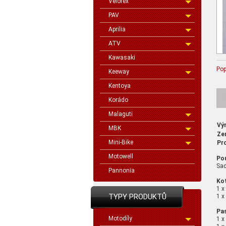
Velorex
PAV
Aprilia
ATV
Kawasaki
Pop
Keeway
Kentoya
Korádo
Malaguti
Vý
MBK
Ze
Mini-Bike
Pr
Motowell
Pou
Sad
Pannonia
Ko
1 x
TYPY PRODUKTŮ
1 x
Pas
Motodíly
1 x