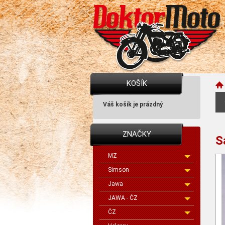
KOŠÍK
Váš košík je prázdný
ZNAČKY
S
MZ
Simson
Jawa
JAWA - ČZ
ČZ