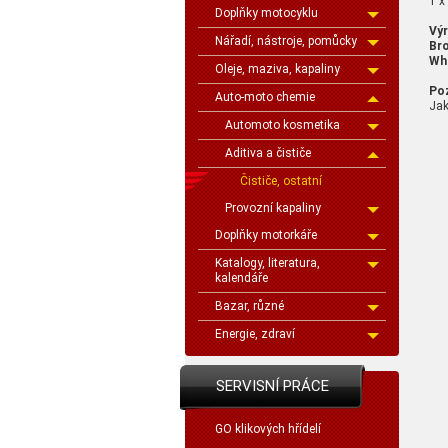
1 x
Doplňky motocyklu
Výr
Nářadí, nástroje, pomůcky
Br
Wh
Oleje, maziva, kapaliny
Po
Auto-moto chemie
Jak
Automoto kosmetika
Aditiva a čističe
Čističe, ostatní
Provozní kapaliny
Doplňky motorkáře
Katalogy, literatura,
kalendáře
Bazar, různé
Energie, zdraví
SERVISNÍ PRÁCE
GO klikových hřídelí