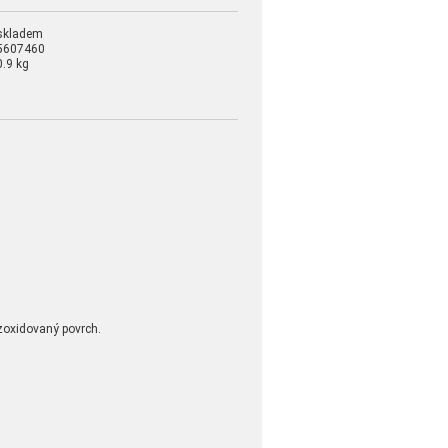
skladem
5607460
0.9 kg
zoxidovaný povrch.