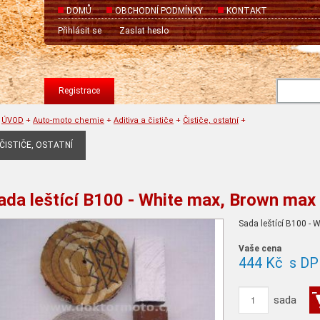
DOMŮ
OBCHODNÍ PODMÍNKY
KONTAKT
Přihlásit se
Zaslat heslo
Registrace
ÚVOD
+
Auto-moto chemie
+
Aditiva a čističe
+
Čističe, ostatní
+
ČISTIČE, OSTATNÍ
ada leštící B100 - White max, Brown max
Sada leštící B100 -
Vaše cena
444 Kč
s DP
sada