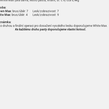
 White Max (bílá barva, leštící pasta, finální, st. č.9) cca 0,4kg
oba:
own Max:
brus/úběr: 7 Lesk/zobrazivost: 7
ite Max:
brus/úběr: 4 Lesk/zobrazivost: 9
známka:
o druhou a finální operaci pro dosažení vysokého lesku doporučujeme White Max.
Ke každému druhu pasty doporučujeme vlastní kotouč.