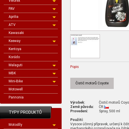
Velorex
PAV
Aprilia
ATV
Kawasaki
Keeway
Kentoya
Korádo
Malaguti
Popis
MBK
Mini-Bike
Čistič motorů Coyote
Motowell
Pannonia
Výrobek:
Čistič motorů Coyo
Země původu:
ČR
Provedení:
Spray, 500 ml
TYPY PRODUKTŮ
Použití:
Vysoce účinný přípravek, určený k čiš
Motodíly
mechanického rozprašovače na čištěn