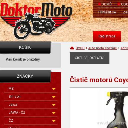
DOMŮ
OBC
Přihlásit se
Zas
Registrace
KOŠÍK
ÚVOD
+
Auto-moto chemie
+
Aditi
ČISTIČE, OSTATNÍ
Váš košík je prázdný
ZNAČKY
Čistič motorů Coy
MZ
Simson
Jawa
JAWA - ČZ
ČZ