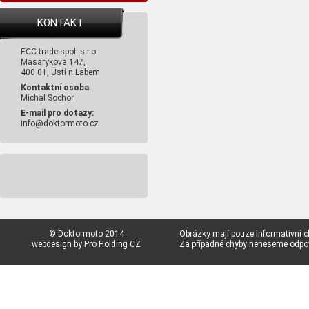
KONTAKT
ECC trade spol. s r.o.
Masarykova 147,
400 01, Ústí n Labem
Kontaktní osoba
Michal Sochor
E-mail pro dotazy:
info@doktormoto.cz
© Doktormoto 2014
Obrázky mají pouze informativní c
webdesign
by Pro Holding CZ
Za případné chyby neneseme odp