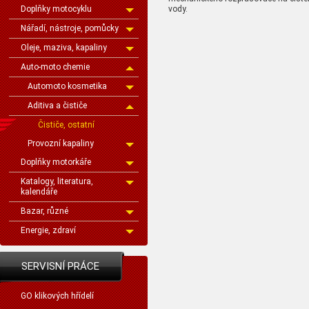
vody.
Doplňky motocyklu
Nářadí, nástroje, pomůcky
Oleje, maziva, kapaliny
Auto-moto chemie
Automoto kosmetika
Aditiva a čističe
Čističe, ostatní
Provozní kapaliny
Doplňky motorkáře
Katalogy, literatura,
kalendáře
Bazar, různé
Energie, zdraví
SERVISNÍ PRÁCE
GO klikových hřídelí