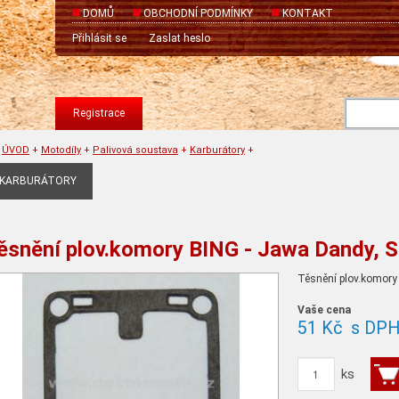
DOMŮ
OBCHODNÍ PODMÍNKY
KONTAKT
Přihlásit se
Zaslat heslo
Registrace
ÚVOD
+
Motodíly
+
Palivová soustava
+
Karburátory
+
KARBURÁTORY
ěsnění plov.komory BING - Jawa Dandy, 
Těsnění plov.komory
Vaše cena
51 Kč
s DP
ks