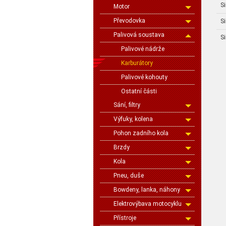
S
Motor
Převodovka
S
Palivová soustava
S
Palivové nádrže
Karburátory
Palivové kohouty
Ostatní části
Sání, filtry
Výfuky, kolena
Pohon zadního kola
Brzdy
Kola
Pneu, duše
Bowdeny, lanka, náhony
Elektrovýbava motocyklu
Přístroje