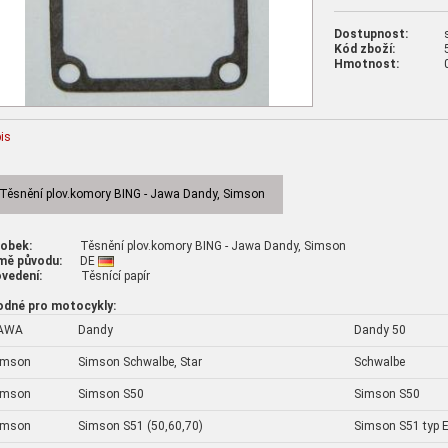
Dostupnost:
Kód zboží:
Hmotnost:
is
Těsnění plov.komory BING - Jawa Dandy, Simson
robek:
Těsnění plov.komory BING - Jawa Dandy, Simson
mě původu:
DE
vedení:
Těsnící papír
odné pro motocykly:
AWA
Dandy
Dandy 50
imson
Simson Schwalbe, Star
Schwalbe
imson
Simson S50
Simson S50
imson
Simson S51 (50,60,70)
Simson S51 typ El