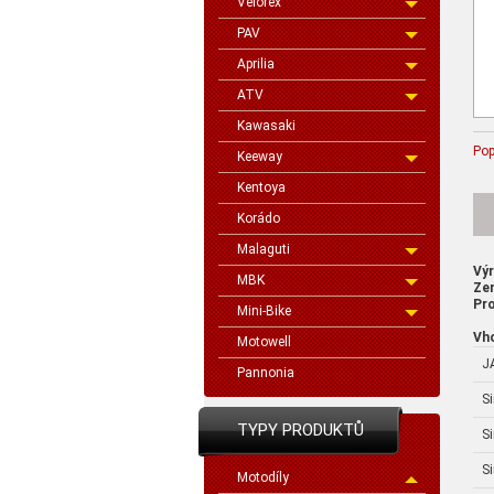
Velorex
PAV
Aprilia
ATV
Kawasaki
Pop
Keeway
Kentoya
Korádo
Malaguti
Vý
MBK
Ze
Pro
Mini-Bike
Vh
Motowell
J
Pannonia
S
TYPY PRODUKTŮ
S
S
Motodíly