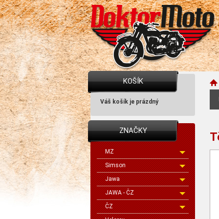
KOŠÍK
Váš košík je prázdný
ZNAČKY
T
MZ
Simson
Jawa
JAWA - ČZ
ČZ