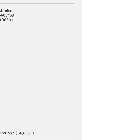
skladem
5608468
0.002 kg
ectronic ( 50,60,70)