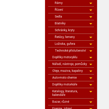
Rámy
Řízení
Sedla
Blatníky
Schránky, kryty
Řetězy, řemeny
Ložiska, gufera
Technické příslušenství
Doplňky motocyklu
Nářadí, nástroje, pomůcky
Oleje, maziva, kapaliny
Auto-moto chemie
Doplňky motorkáře
Katalogy, literatura,
kalendáře
Bazar, různé
Energie, zdraví