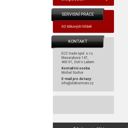
SERVISNÍ PRÁCE
GO klikových hřídelí
KONTAKT
ECC trade spol. s r.o.
Masarykova 147,
400 01, Ústí n Labem
Kontaktní osoba
Michal Sochor
E-mail pro dotazy:
info@doktormoto.cz