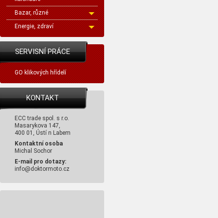
Bazar, různé
Energie, zdraví
SERVISNÍ PRÁCE
GO klikových hřídelí
KONTAKT
ECC trade spol. s r.o.
Masarykova 147,
400 01, Ústí n Labem
Kontaktní osoba
Michal Sochor
E-mail pro dotazy:
info@doktormoto.cz