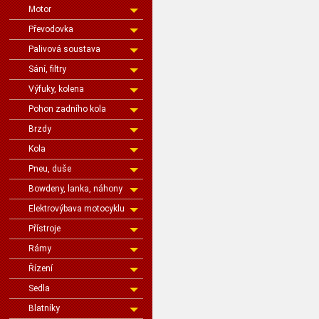
Motor
Převodovka
Palivová soustava
Sání, filtry
Výfuky, kolena
Pohon zadního kola
Brzdy
Kola
Pneu, duše
Bowdeny, lanka, náhony
Elektrovýbava motocyklu
Přístroje
Rámy
Řízení
Sedla
Blatníky