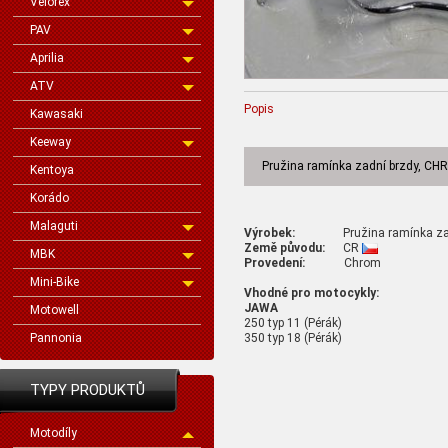
Velorex
PAV
Aprilia
ATV
Popis
Kawasaki
Keeway
Pružina ramínka zadní brzdy, C
Kentoya
Korádo
Malaguti
Výrobek:
Pružina ramínka zadn
Země původu:
CR
MBK
Provedení:
Chrom
Mini-Bike
Vhodné pro motocykly:
JAWA
Motowell
250 typ 11 (Pérák)
350 typ 18 (Pérák)
Pannonia
TYPY PRODUKTŮ
Motodíly