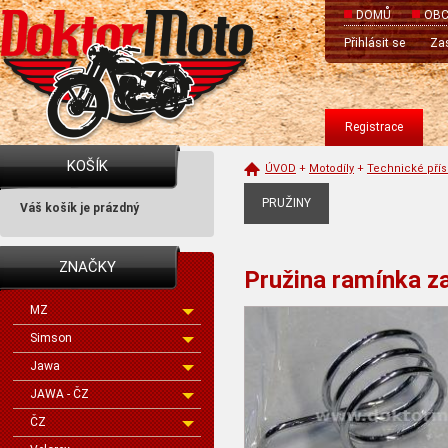
DOMŮ
OBC
Přihlásit se
Zas
Registrace
KOŠÍK
ÚVOD
+
Motodíly
+
Technické přís
PRUŽINY
Váš košík je prázdný
ZNAČKY
Pružina ramínka 
MZ
Simson
Jawa
JAWA - ČZ
ČZ