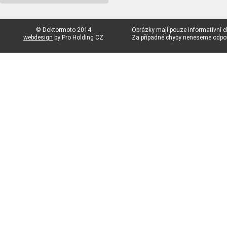
© Doktormoto 2014
Obrázky mají pouze informativní c
webdesign
by Pro Holding CZ
Za případné chyby neneseme odp