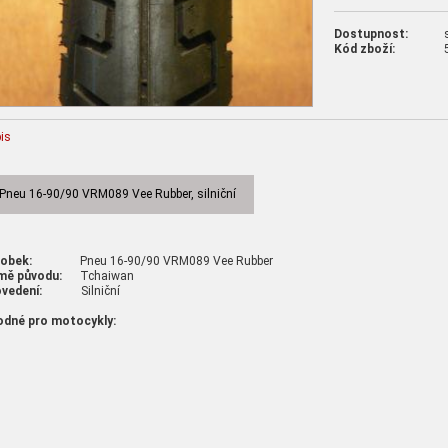
Dostupnost:
Kód zboží:
is
Pneu 16-90/90 VRM089 Vee Rubber, silniční
robek:
Pneu 16-90/90 VRM089 Vee Rubber
mě původu:
Tchaiwan
vedení:
Silniční
odné pro motocykly: