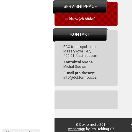
SERVISNÍ PRÁCE
GO klikových hřídelí
KONTAKT
ECC trade spol. s r.o.
Masarykova 147,
400 01, Ústí n Labem
Kontaktní osoba
Michal Sochor
E-mail pro dotazy:
info@doktormoto.cz
© Doktormoto 2014
webdesign
by Pro Holding CZ