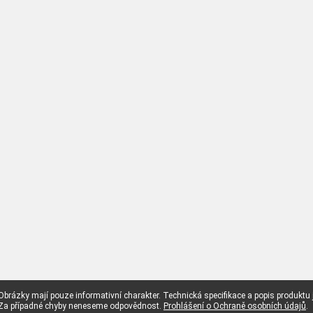
Obrázky mají pouze informativní charakter. Technická specifikace a popis produktu
Za případné chyby neneseme odpovědnost.
Prohlášení o Ochraně osobních údajů
.