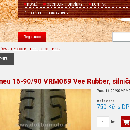
DOMŮ
OBCHODNÍ PODMÍNKY
KONTAKT
Přihlásit se
Zaslat heslo
Registrace
ÚVOD
+
Motodíly
+
Pneu, duše
+
Pneu
+
PNEU
neu 16-90/90 VRM089 Vee Rubber, silnič
Pneu 16-90/90 VRM0
Vaše cena
750 Kč
s DP
ks