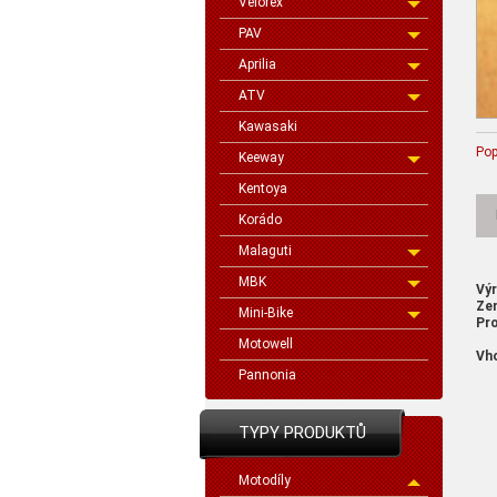
Velorex
PAV
Aprilia
ATV
Kawasaki
Pop
Keeway
Kentoya
Korádo
Malaguti
MBK
Vý
Ze
Mini-Bike
Pro
Motowell
Vh
Pannonia
TYPY PRODUKTŮ
Motodíly