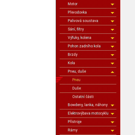
Motor
Převodovka
Palivová soustava
Sání, filtry
Výfuky, kolena
Pohon zadního kola
Brzdy
Kola
Pneu, duše
Pneu
Duše
Ostatní části
Bowdeny, lanka, náhony
Elektrovýbava motocyklu
Přístroje
Rámy