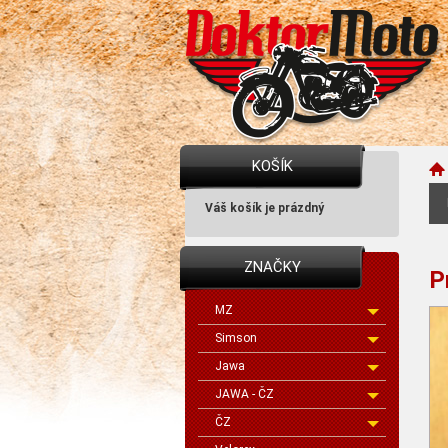
KOŠÍK
Váš košík je prázdný
ZNAČKY
P
MZ
Simson
Jawa
JAWA - ČZ
ČZ