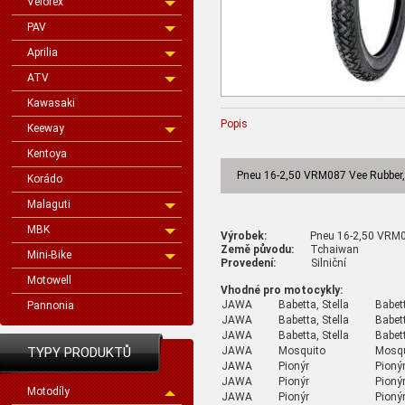
Velorex
PAV
Aprilia
ATV
Kawasaki
Popis
Keeway
Kentoya
Pneu 16-2,50 VRM087 Vee Rubber, 
Korádo
Malaguti
MBK
Výrobek:
Pneu 16-2,50 VRM087
Země původu:
Tchaiwan
Mini-Bike
Provedení:
Silniční
Motowell
Vhodné pro motocykly:
JAWA
Babetta, Stella
Babett
Pannonia
JAWA
Babetta, Stella
Babett
JAWA
Babetta, Stella
Babett
JAWA
Mosquito
Mosqu
TYPY PRODUKTŮ
JAWA
Pionýr
Pionýr
JAWA
Pionýr
Pionýr
Motodíly
JAWA
Pionýr
Pionýr