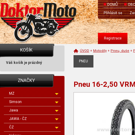
DOMŮ
OBC
Přihlásit se
Zas
Registrace
KOŠÍK
ÚVOD
+
Motodíly
+
Pneu, duše
+
PNEU
Váš košík je prázdný
ZNAČKY
Pneu 16-2,50 VRM0
MZ
Simson
Jawa
JAWA - ČZ
ČZ