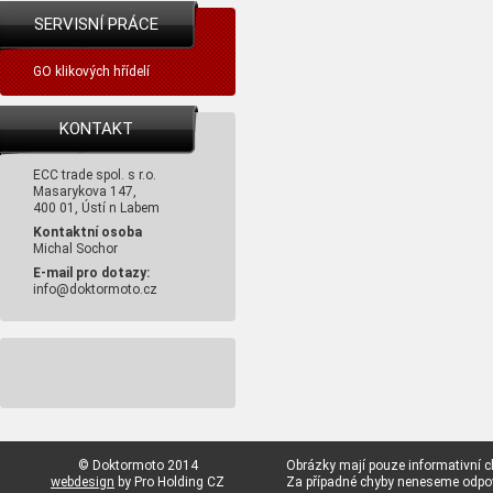
SERVISNÍ PRÁCE
GO klikových hřídelí
KONTAKT
ECC trade spol. s r.o.
Masarykova 147,
400 01, Ústí n Labem
Kontaktní osoba
Michal Sochor
E-mail pro dotazy:
info@doktormoto.cz
© Doktormoto 2014
Obrázky mají pouze informativní c
webdesign
by Pro Holding CZ
Za případné chyby neneseme odp