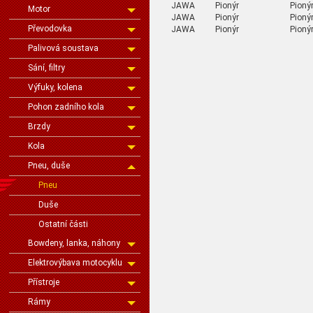
JAWA
Pionýr
Pioný
Motor
JAWA
Pionýr
Pionýr
Převodovka
JAWA
Pionýr
Pioný
Palivová soustava
Sání, filtry
Výfuky, kolena
Pohon zadního kola
Brzdy
Kola
Pneu, duše
Pneu
Duše
Ostatní části
Bowdeny, lanka, náhony
Elektrovýbava motocyklu
Přístroje
Rámy