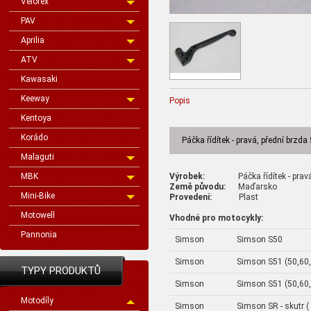
Velorex
PAV
Aprilia
ATV
Kawasaki
Keeway
Popis
Kentoya
Korádo
Páčka řídítek - pravá, přední brzd
Malaguti
Výrobek:
Páčka řídítek - pravá, 
MBK
Země původu:
Maďarsko
Mini-Bike
Provedení:
Plast
Motowell
Vhodné pro motocykly:
Pannonia
Simson
Simson S50
Simson
Simson S51 (50,60
TYPY PRODUKTŮ
Simson
Simson S51 (50,60
Motodíly
Simson
Simson SR - skutr (