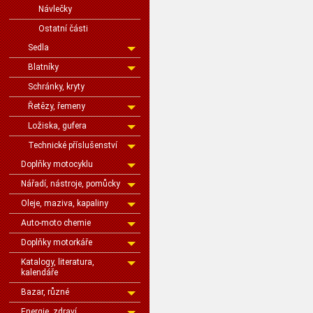
Návlečky
Ostatní části
Sedla
Blatníky
Schránky, kryty
Řetězy, řemeny
Ložiska, gufera
Technické příslušenství
Doplňky motocyklu
Nářadí, nástroje, pomůcky
Oleje, maziva, kapaliny
Auto-moto chemie
Doplňky motorkáře
Katalogy, literatura,
kalendáře
Bazar, různé
Energie, zdraví