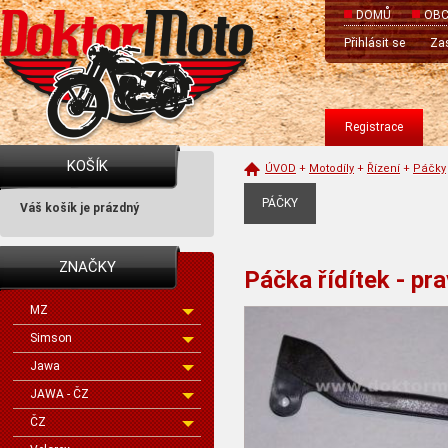
DOMŮ
OBC
Přihlásit se
Zas
Registrace
KOŠÍK
ÚVOD
+
Motodíly
+
Řízení
+
Páčky
PÁČKY
Váš košík je prázdný
ZNAČKY
Páčka řídítek - pr
MZ
Simson
Jawa
JAWA - ČZ
ČZ