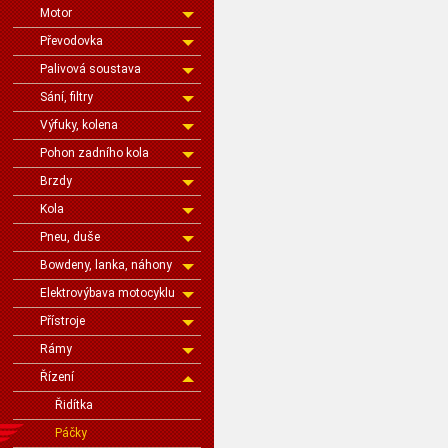
Motor
Převodovka
Palivová soustava
Sání, filtry
Výfuky, kolena
Pohon zadního kola
Brzdy
Kola
Pneu, duše
Bowdeny, lanka, náhony
Elektrovýbava motocyklu
Přístroje
Rámy
Řízení
Řidítka
Páčky