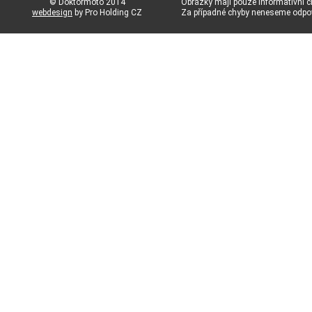
© Doktormoto 2014
Obrázky mají pouze informativní c
webdesign
by Pro Holding CZ
Za případné chyby neneseme odp