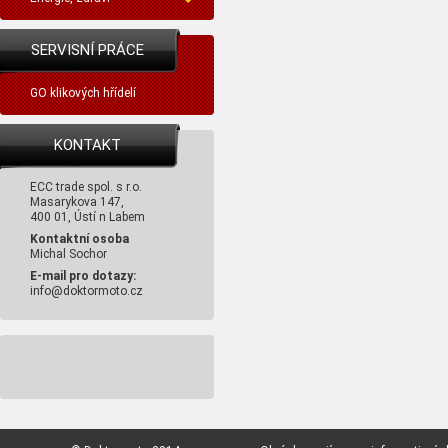
SERVISNÍ PRÁCE
GO klikových hřídelí
KONTAKT
ECC trade spol. s r.o.
Masarykova 147,
400 01, Ústí n Labem
Kontaktní osoba
Michal Sochor
E-mail pro dotazy:
info@doktormoto.cz