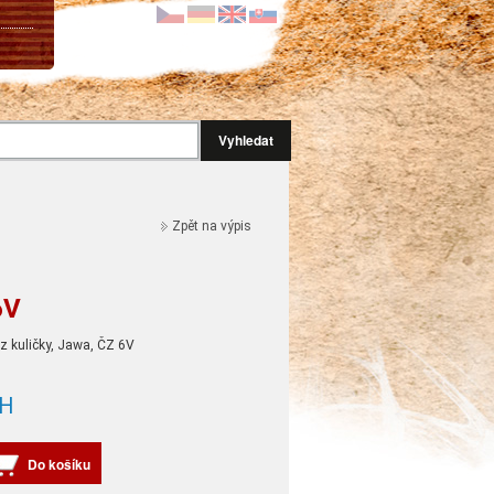
Vyhledat
Zpět na výpis
6V
ez kuličky, Jawa, ČZ 6V
H
Do košíku