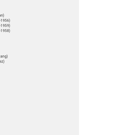
an)
-1956)
-1959)
-1958)
tang)
ez)