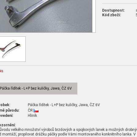
Dostupnost:
Kód zboží:
is
Páčka řídítek - L+P bez kuličky, Jawa, ČZ 6V
robek:
Páčka řídítek - L+P bez kuličky, Jawa, ČZ 6V
mě původu:
ČR
ovedení:
Hliník
ozornění:
ůvodu velkého množství výrobců brzdových a spojkových lanek a možných drobných o
d montáží, propilovat drážku páčky podle Vámi montovaného konkrétního lanka. V