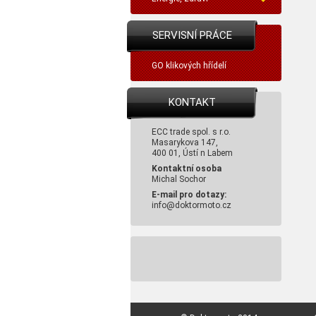
SERVISNÍ PRÁCE
GO klikových hřídelí
KONTAKT
ECC trade spol. s r.o.
Masarykova 147,
400 01, Ústí n Labem
Kontaktní osoba
Michal Sochor
E-mail pro dotazy:
info@doktormoto.cz