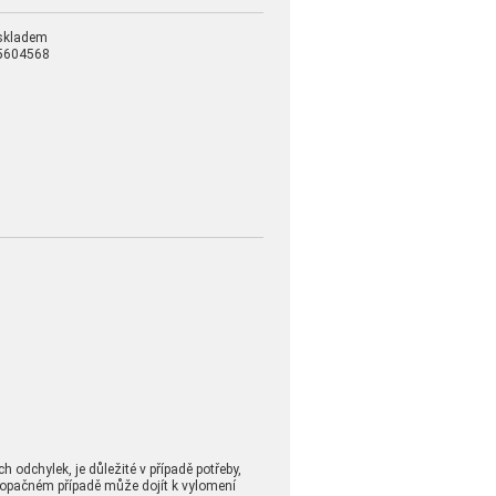
skladem
5604568
dchylek, je důležité v případě potřeby,
 opačném případě může dojít k vylomení