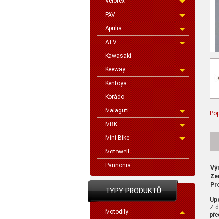
Velorex
PAV
Aprilia
ATV
Kawasaki
Keeway
Kentoya
Korádo
Malaguti
Pop
MBK
Mini-Bike
Motowell
Pannonia
Vý
Ze
Pr
TYPY PRODUKTŮ
Up
Z d
Motodíly
pře