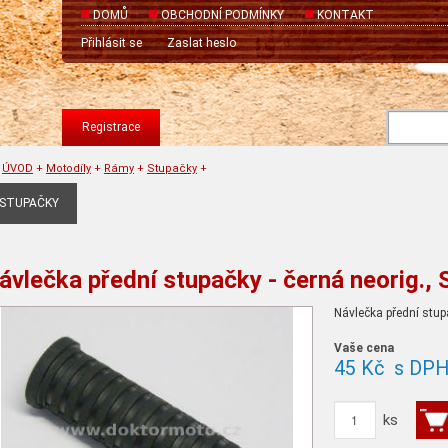
DOMŮ
OBCHODNÍ PODMÍNKY
KONTAKT
Přihlásit se
Zaslat heslo
Registrace
ÚVOD
+
Motodíly
+
Rámy
+
Stupačky
+
STUPAČKY
ávlečka přední stupačky - černá neorig.,
Návlečka přední stupa
Vaše cena
45 Kč
s DP
ks