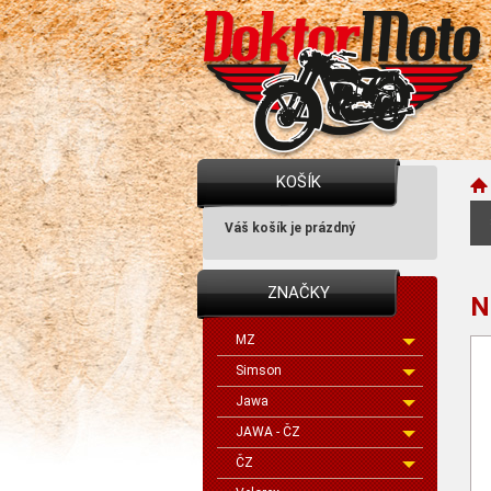
KOŠÍK
Váš košík je prázdný
ZNAČKY
N
MZ
Simson
Jawa
JAWA - ČZ
ČZ