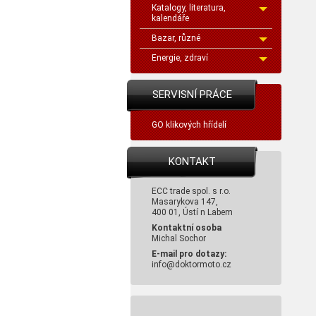
Katalogy, literatura,
kalendáře
Bazar, různé
Energie, zdraví
SERVISNÍ PRÁCE
GO klikových hřídelí
KONTAKT
ECC trade spol. s r.o.
Masarykova 147,
400 01, Ústí n Labem
Kontaktní osoba
Michal Sochor
E-mail pro dotazy:
info@doktormoto.cz