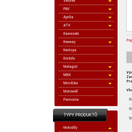
Velorex
PAV
Aprilia
ATV
Kawasaki
Pop
Keeway
Kentoya
Korádo
Malaguti
Vý
MBK
Ze
Pro
Mini-Bike
Vh
Motowell
S
Pannonia
S
TYPY PRODUKTŮ
S
Motodíly