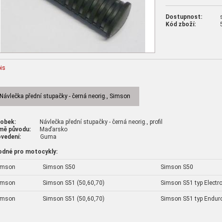
Dostupnost:
Kód zboží:
is
Návlečka přední stupačky - černá neorig., Simson
robek:
Návlečka přední stupačky - černá neorig., profil
mě původu:
Maďarsko
vedení:
Guma
odné pro motocykly:
imson
Simson S50
Simson S50
imson
Simson S51 (50,60,70)
Simson S51 typ Electro
imson
Simson S51 (50,60,70)
Simson S51 typ Enduro