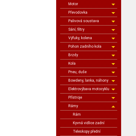
Motor
Převodovka
Palivová soustava
Sání, filtry
Výfuky, kolena
Pohon zadního kola
Brzdy
Kola
Pneu, duše
Bowdeny, lanka, náhony
Elektrovýbava motocyklu
Přístroje
Rámy
Rám
Kyvná vidlice zadní
Teleskopy přední