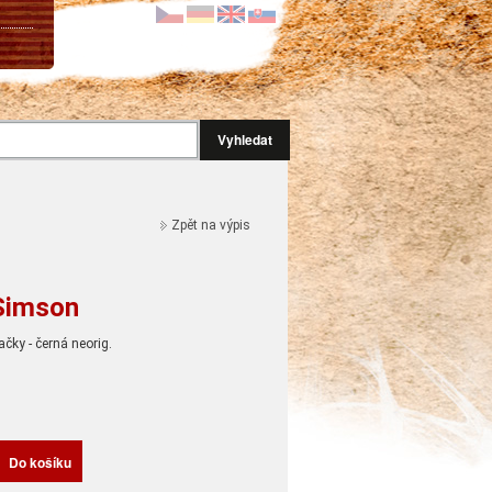
Vyhledat
Zpět na výpis
 Simson
čky - černá neorig.
H
Do košíku