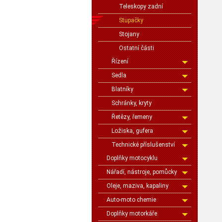
Teleskopy zadní
Stupačky
Stojany
Ostatní části
Řízení
Sedla
Blatníky
Schránky, kryty
Řetězy, řemeny
Ložiska, gufera
Technické příslušenství
Doplňky motocyklu
Nářadí, nástroje, pomůcky
Oleje, maziva, kapaliny
Auto-moto chemie
Doplňky motorkáře