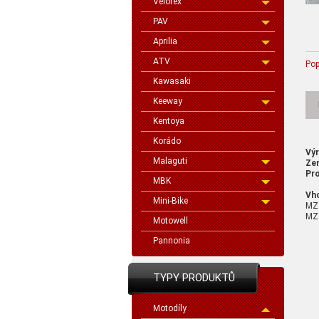
Velorex
PAV
Aprilia
ATV
Pop
Kawasaki
Keeway
Kentoya
Korádo
Vý
Malaguti
Ze
Pro
MBK
Vh
Mini-Bike
MZ
MZ
Motowell
Pannonia
TYPY PRODUKTŮ
Motodíly