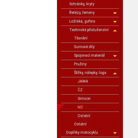
Schránky, kryty
Řetězy, řemeny
Ložiska, gufera
Technické příslušenství
Těsnění
Gumové díly
Spojovací materiál
Pružiny
Štítky, nálepky, loga
JAWA
ČZ
Simson
MZ
Ostatní
Ostatní
Doplňky motocyklu