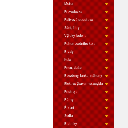
Motor
Převodovka
Palivová soustava
Sání, filtry
Výfuky, kolena
Pohon zadního kola
Brzdy
Kola
Pneu, duše
Bowdeny, lanka, náhony
Elektrovýbava motocyklu
Přístroje
Rámy
Řízení
Sedla
Blatníky