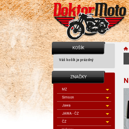
KOŠÍK
Váš košík je prázdný
ZNAČKY
N
MZ
Simson
Jawa
JAWA - ČZ
ČZ