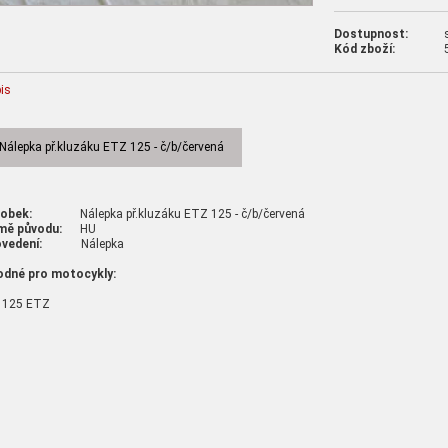
Dostupnost:
Kód zboží:
is
Nálepka př.kluzáku ETZ 125 - č/b/červená
robek:
Nálepka př.kluzáku ETZ 125 - č/b/červená
mě původu:
HU
vedení:
Nálepka
odné pro motocykly:
 125 ETZ