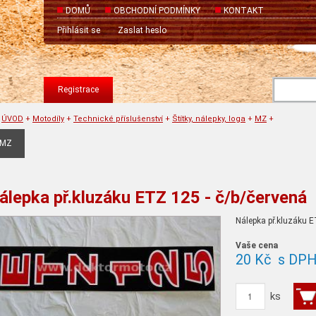
DOMŮ
OBCHODNÍ PODMÍNKY
KONTAKT
Přihlásit se
Zaslat heslo
Registrace
ÚVOD
+
Motodíly
+
Technické příslušenství
+
Štítky, nálepky, loga
+
MZ
+
MZ
álepka př.kluzáku ETZ 125 - č/b/červená
Nálepka př.kluzáku E
Vaše cena
20 Kč
s DP
ks