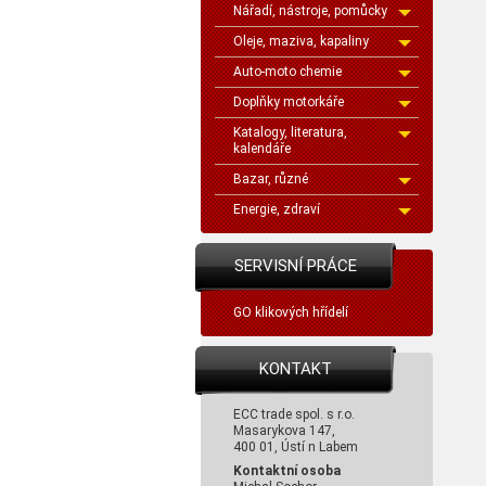
Nářadí, nástroje, pomůcky
Oleje, maziva, kapaliny
Auto-moto chemie
Doplňky motorkáře
Katalogy, literatura,
kalendáře
Bazar, různé
Energie, zdraví
SERVISNÍ PRÁCE
GO klikových hřídelí
KONTAKT
ECC trade spol. s r.o.
Masarykova 147,
400 01, Ústí n Labem
Kontaktní osoba