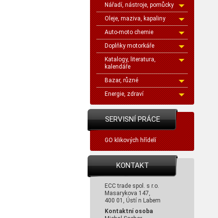
Nářadí, nástroje, pomůcky
Oleje, maziva, kapaliny
Auto-moto chemie
Doplňky motorkáře
Katalogy, literatura,
kalendáře
Bazar, různé
Energie, zdraví
SERVISNÍ PRÁCE
GO klikových hřídelí
KONTAKT
ECC trade spol. s r.o.
Masarykova 147,
400 01, Ústí n Labem
Kontaktní osoba