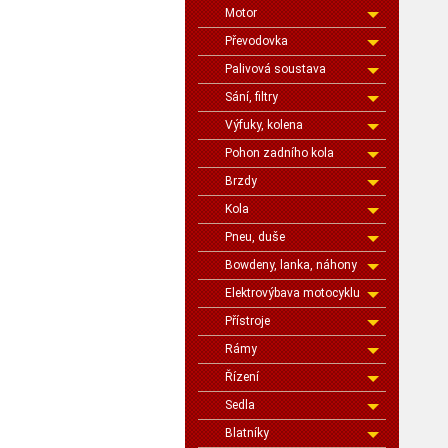
Motor
Převodovka
Palivová soustava
Sání, filtry
Výfuky, kolena
Pohon zadního kola
Brzdy
Kola
Pneu, duše
Bowdeny, lanka, náhony
Elektrovýbava motocyklu
Přístroje
Rámy
Řízení
Sedla
Blatníky