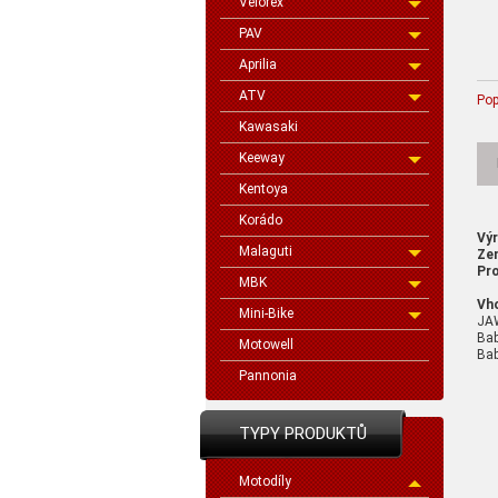
Velorex
PAV
Aprilia
ATV
Pop
Kawasaki
Keeway
Kentoya
Korádo
Vý
Malaguti
Ze
Pro
MBK
Vh
Mini-Bike
JA
Bab
Motowell
Bab
Pannonia
TYPY PRODUKTŮ
Motodíly