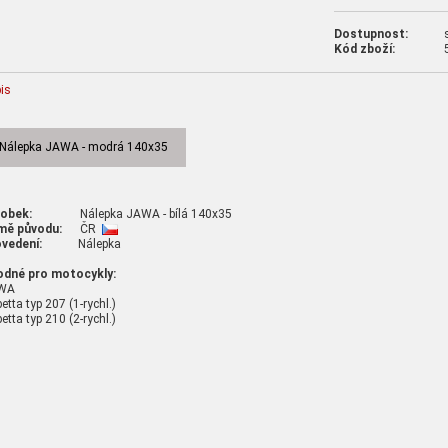
Dostupnost:
Kód zboží:
is
Nálepka JAWA - modrá 140x35
robek:
Nálepka JAWA - bílá 140x35
mě původu:
ČR
vedení:
Nálepka
odné pro motocykly:
WA
etta typ 207 (1-rychl.)
etta typ 210 (2-rychl.)