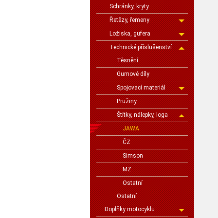
Schránky, kryty
Řetězy, řemeny
Ložiska, gufera
Technické příslušenství
Těsnění
Gumové díly
Spojovací materiál
Pružiny
Štítky, nálepky, loga
JAWA
ČZ
Simson
MZ
Ostatní
Ostatní
Doplňky motocyklu