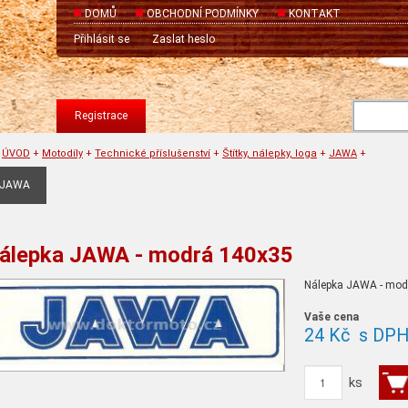
DOMŮ
OBCHODNÍ PODMÍNKY
KONTAKT
Přihlásit se
Zaslat heslo
Registrace
ÚVOD
+
Motodíly
+
Technické příslušenství
+
Štítky, nálepky, loga
+
JAWA
+
JAWA
álepka JAWA - modrá 140x35
Nálepka JAWA - mod
Vaše cena
24 Kč
s DP
ks