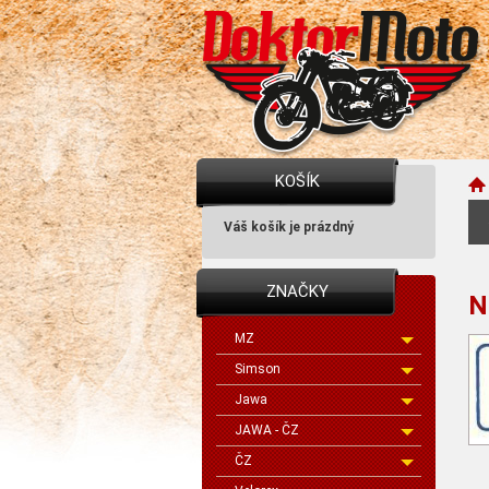
KOŠÍK
Váš košík je prázdný
ZNAČKY
N
MZ
Simson
Jawa
JAWA - ČZ
ČZ