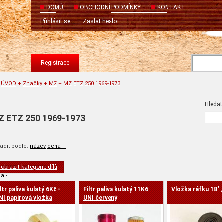
DOMŮ
OBCHODNÍ PODMÍNKY
KONTAKT
Přihlásit se
Zaslat heslo
Registrace
ÚVOD
+
Značky
+
MZ
+
MZ ETZ 250 1969-1973
Hledat
Z ETZ 250 1969-1973
adit podle:
název
cena +
obrazit kategorie dílů
a -
iltr paliva kulatý 6K6 -
Filtr paliva kulatý 11K6
Vložka ráfku 18"
NI papírová vložka
UNI červený