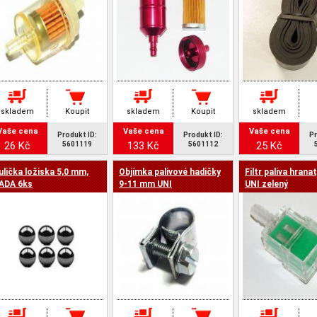
skladem
Koupit
skladem
Koupit
skladem
Vaše cena
Vaše cena
Vaše cena
Produkt ID:
Produkt ID:
Pr
26 Kč
133 Kč
25 Kč
5601119
5601112
ulička ložiska 5,0 mm,
Objímka palivové hadičky
Filtr paliva hrana
ADA 6ks
9-11 mm UNI
UNI zelený