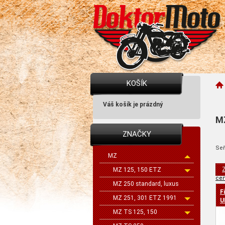
KOŠÍK
Váš košík je prázdný
M
ZNAČKY
Seř
MZ
Z
MZ 125, 150 ETZ
cen
MZ 250 standard, luxus
F
MZ 251, 301 ETZ 1991
U
MZ TS 125, 150