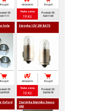
Koupit
skladem
Koupit
Vaše cena
odukt ID:
Produkt ID:
19 Kč
5601111
5601108
o kola
žárovka 12V 2W BA7S
Koupit
skladem
Koupit
Vaše cena
odukt ID:
Produkt ID:
10 Kč
5609939
5609670
ks Oxford
Zástěrka blatníku Seeco
UNI