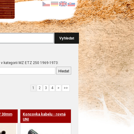
Vyhledat
 v kategorii MZ ETZ 250 1969-1973:
1
2
3
4
>
>>
 / 30mm
Koncovka kabelu - rovná
UNI