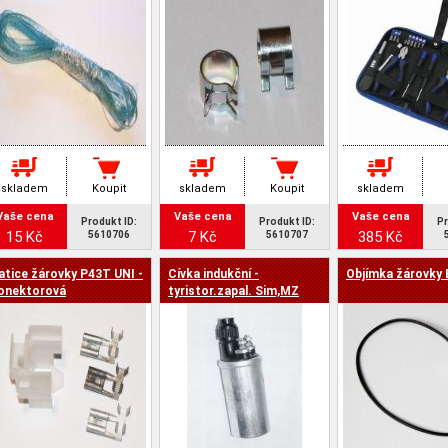
skladem
Koupit
skladem
Koupit
skladem
Vaše cena
Vaše cena
Vaše cena
Produkt ID:
Produkt ID:
Pr
15 Kč
7 Kč
385 Kč
5610706
5610707
atice žárovky P43T UNI -
Cívka indukční -
Objímka žárovky
onektorová
tyristor.zapal. Sim,MZ