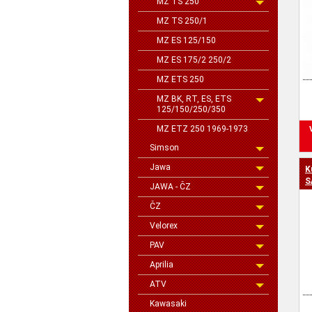
MZ TS 250
MZ TS 250/1
MZ ES 125/150
MZ ES 175/2 250/2
MZ ETS 250
MZ BK, RT, ES, ETS
125/150/250/350
MZ ETZ 250 1969-1973
Simson
Jawa
K
S
JAWA - ČZ
ČZ
Velorex
PAV
Aprilia
ATV
Kawasaki