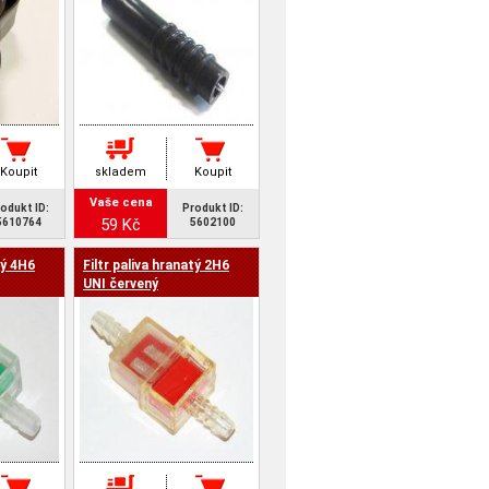
Koupit
skladem
Koupit
Vaše cena
odukt ID:
Produkt ID:
59 Kč
5610764
5602100
tý 4H6
Filtr paliva hranatý 2H6
UNI červený