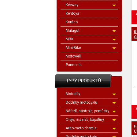
Keeway
Kentoya
Korádo
Malaguti
K
O
MBK
Mini-Bike
Motowell
Pannonia
TYPY PRODUKTŮ
Motodíly
Doplňky motocyklu
Nářadí, nástroje, pomůcky
Oleje, maziva, kapaliny
P
Auto-moto chemie
U
Doplňky motorkáře