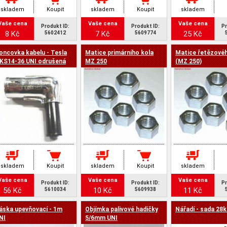
skladem
Koupit
skladem
Koupit
skladem
Vaše cena
Vaše cena
Vaše cena
Produkt ID:
Produkt ID:
Pr
8 Kč
7 Kč
25 Kč
5602412
5609774
oncovka kabelu - Tesla
Matice primárního kola
Matice řetězovéh
KS14-36 UNI odrušená
MZ 250
(MZ 250)
skladem
Koupit
skladem
Koupit
skladem
Vaše cena
Vaše cena
Vaše cena
Produkt ID:
Produkt ID:
Pr
56 Kč
10 Kč
11 Kč
5610034
5609938
áska upevňovací - 1m
Objímka palivové hadičky
Nářadí - sada 28
NI
5/6mm UNI