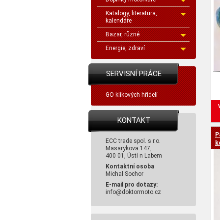
Katalogy, literatura,
kalendáře
Bazar, různé
Energie, zdraví
SERVISNÍ PRÁCE
GO klikových hřídelí
KONTAKT
P
ECC trade spol. s r.o.
k
Masarykova 147,
400 01, Ústí n Labem
Kontaktní osoba
Michal Sochor
E-mail pro dotazy:
info@doktormoto.cz