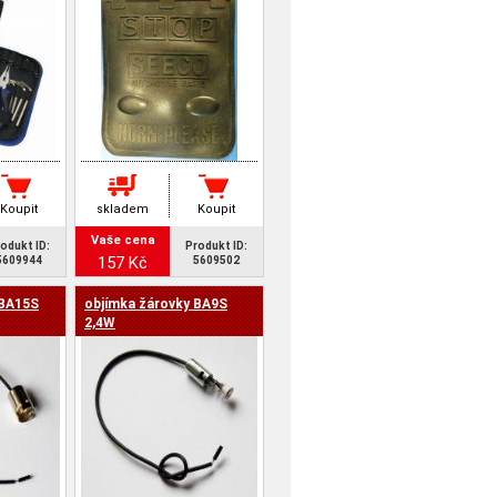
Koupit
skladem
Koupit
Vaše cena
odukt ID:
Produkt ID:
157 Kč
5609944
5609502
 BA15S
objímka žárovky BA9S
2,4W