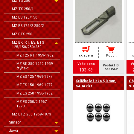
MZ TS 250
MZ TS 250/1
MZ ES 125/150
MZ ES 175/2 250/2
MZ ETS 250
MZ BK, RT, ES, ETS
125/150/250/350
MZ 125 RT 1959-1962
skladem
Koupit
MZ BK 350 1952-1959
Vaše cena
V
Produkt ID:
čtyřtakt
103 Kč
5601562
MZ ES 125 1969-1977
Kulička ložiska 5,0 mm,
Ob
MZ ES 150 1969-1977
SADA 6ks
9-
MZ ES 250 1956-1962
MZ ES 250/2 1967-
1973
MZ ETZ 250 1969-1973
Simson
Jawa