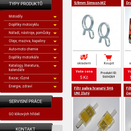
5/8mm Simson,MZ
Dr
TYPY PRODUKTŮ
Motodíly
Doplňky motocyklu
Nářadí, nástroje, pomůcky
Oleje, maziva, kapaliny
Auto-moto chemie
Doplňky motorkáře
skladem
Koupit
Katalogy, literatura,
kalendáře
Vaše cena
V
Produkt ID:
5 Kč
5604269
Bazar, různé
Energie, zdraví
Filtr paliva hranatý 5H6
Fil
UNI žlutý
če
SERVISNÍ PRÁCE
GO klikových hřídelí
KONTAKT