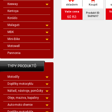
Keeway
skladem
Koupit
Kentoya
Vaše cena
V
Produkt ID:
60 Kč
5609697
Korádo
Malaguti
MBK
Mini-Bike
Motowell
Pannonia
TYPY PRODUKTŮ
Motodíly
Doplňky motocyklu
Nářadí, nástroje, pomůcky
Oleje, maziva, kapaliny
Auto-moto chemie
Doplňky motorkáře