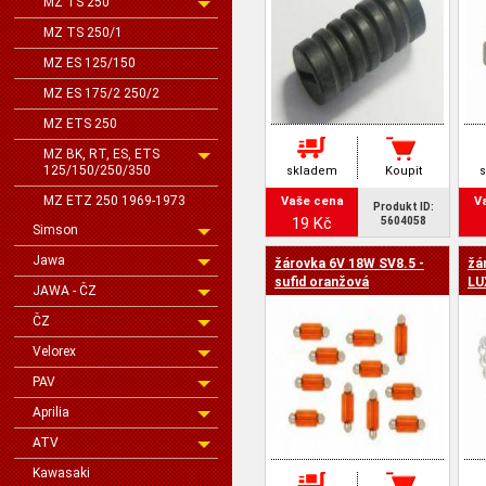
MZ TS 250
MZ TS 250/1
MZ ES 125/150
MZ ES 175/2 250/2
MZ ETS 250
MZ BK, RT, ES, ETS
125/150/250/350
skladem
Koupit
MZ ETZ 250 1969-1973
Vaše cena
V
Produkt ID:
19 Kč
5604058
Simson
Jawa
žárovka 6V 18W SV8.5 -
žá
sufid oranžová
LU
JAWA - ČZ
ČZ
Velorex
PAV
Aprilia
ATV
Kawasaki