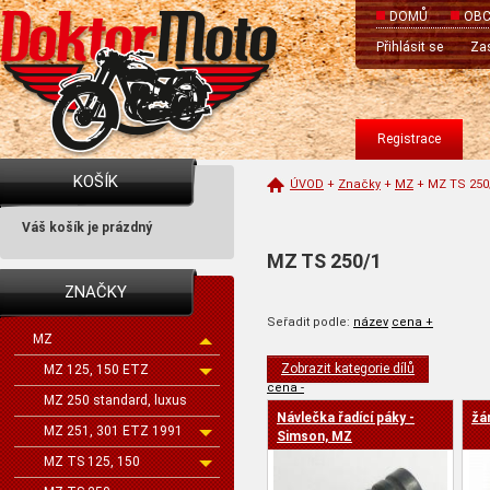
DOMŮ
OBC
Přihlásit se
Zas
Registrace
KOŠÍK
ÚVOD
+
Značky
+
MZ
+
MZ TS 250
Váš košík je prázdný
MZ TS 250/1
ZNAČKY
Seřadit podle:
název
cena +
MZ
Zobrazit kategorie dílů
MZ 125, 150 ETZ
cena -
MZ 250 standard, luxus
Návlečka řadící páky -
žá
MZ 251, 301 ETZ 1991
Simson, MZ
MZ TS 125, 150