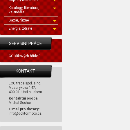
Katalogy, literatura,
kalendáře
Bazar, různé
Energie, zdraví
SERVISNÍ PRÁCE
GO klikových hřídelí
KONTAKT
ECC trade spol. s r.o.
Masarykova 147,
400 01, Ústí n Labem
Kontaktní osoba
Michal Sochor
E-mail pro dotazy:
info@doktormoto.cz