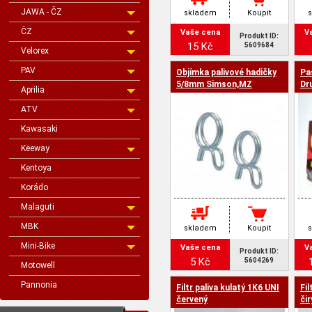
JAWA - ČZ
skladem
Koupit
ČZ
Vaše cena
V
Produkt ID:
15 Kč
5609684
Velorex
PAV
Objímka palivové hadičky
Pa
5/8mm Simson,MZ
Dr
Aprilia
ATV
Kawasaki
Keeway
Kentoya
Korádo
Malaguti
MBK
skladem
Koupit
Mini-Bike
Vaše cena
V
Produkt ID:
5 Kč
5604269
Motowell
Pannonia
Filtr paliva kulatý 1K6 UNI
Fil
červený
čir