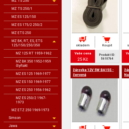
MZ TS 250
MZ TS 250/1
MZ ES 125/150
MZ ES 175/2 250/2
MZ ETS 250
MZ BK, RT, ES, ETS
125/150/250/350
skladem
Koupit
MZ 125 RT 1959-1962
Vaše cena
V
Produkt ID:
25 Kč
5610764
MZ BK 350 1952-1959
čtyřtakt
žárovka 12V 5W BA15S -
žá
MZ ES 125 1969-1977
červená
Na
MZ ES 150 1969-1977
MZ ES 250 1956-1962
MZ ES 250/2 1967-
1973
MZ ETZ 250 1969-1973
Simson
Jawa