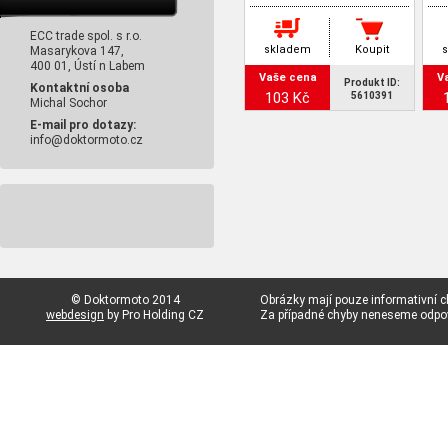
ECC trade spol. s r.o.
skladem
Koupit
Masarykova 147,
400 01, Ústí n Labem
Vaše cena
V
Produkt ID:
Kontaktní osoba
103 Kč
5610391
Michal Sochor
E-mail pro dotazy:
info@doktormoto.cz
© Doktormoto 2014
Obrázky mají pouze informativní c
webdesign
by Pro Holding CZ
Za případné chyby neneseme odp