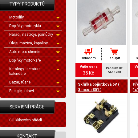
TYPY PRODUKTŮ
Motodíly
Doplňky motocyklu
Nářadí, nástroje, pomůcky
Oleje, maziva, kapaliny
Auto-moto chemie
skladem
Koupit
Doplňky motorkáře
Vaše cena
V
Produkt ID:
Katalogy, literatura,
35 Kč
5610788
kalendáře
Bazar, různé
Skříňka pojistková 6V (
Př
Simson S51 )
1x
Energie, zdraví
SERVISNÍ PRÁCE
GO klikových hřídelí
KONTAKT