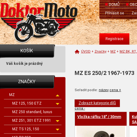
DOMŮ
OBC
Přihlásit se
Zas
Registrace
KOŠÍK
ÚVOD
+
Značky
+
MZ
+
MZ BK, RT,
Váš košík je prázdný
MZ ES 250/2 1967-1973
ZNAČKY
Seřadit podle:
název
cena +
MZ
Zobrazit kategorie dílů
MZ 125, 150 ETZ
cena -
MZ 250 standard, luxus
Vložka ráfku 18" / 30mm
Ku
MZ 251, 301 ETZ 1991
SA
MZ TS 125, 150