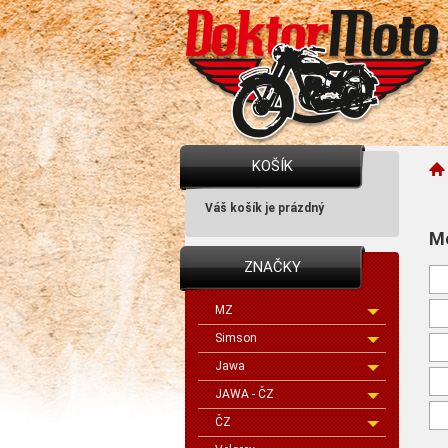
KOŠÍK
Váš košík je prázdný
Mo
ZNAČKY
MZ
Simson
Jawa
JAWA - ČZ
ČZ