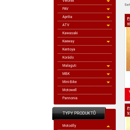
Velorex
Seř
PAV
Aprilia
P
cen
si
ATV
Kawasaki
Keeway
Kentoya
Korádo
Malaguti
MBK
Mini-Bike
Motowell
Pannonia
P
TYPY PRODUKTŮ
V
Motodíly