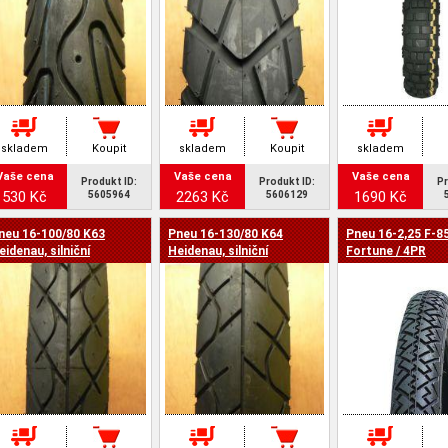
skladem
Koupit
skladem
Koupit
skladem
Vaše cena
Vaše cena
Vaše cena
Produkt ID:
Produkt ID:
Pr
530 Kč
2263 Kč
1690 Kč
5605964
5606129
neu 16-100/80 K63
Pneu 16-130/80 K64
Pneu 16-2,25 F-8
eidenau, silniční
Heidenau, silniční
Fortune / 4PR