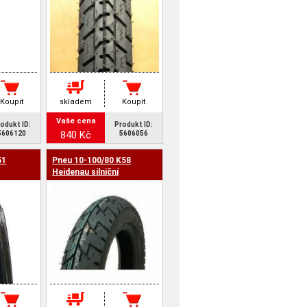
Koupit
skladem
Koupit
Vaše cena
odukt ID:
Produkt ID:
840 Kč
5606120
5606056
51
Pneu 10-100/80 K58
Heidenau silniční