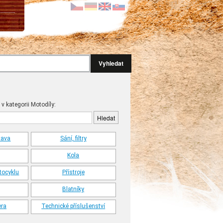
Vyhledat
 v kategorii Motodíly:
tava
Sání, filtry
Kola
tocyklu
Přístroje
Blatníky
era
Technické příslušenství