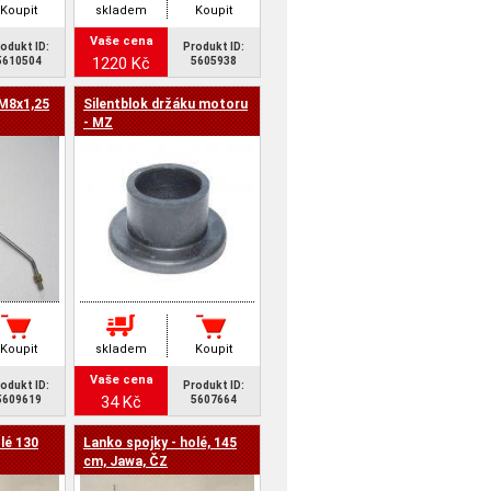
Koupit
skladem
Koupit
Vaše cena
odukt ID:
Produkt ID:
1220 Kč
5610504
5605938
 M8x1,25
Silentblok držáku motoru
- MZ
Koupit
skladem
Koupit
Vaše cena
odukt ID:
Produkt ID:
34 Kč
5609619
5607664
lé 130
Lanko spojky - holé, 145
cm, Jawa, ČZ