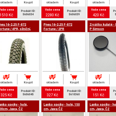
skladem
Koupit
skladem
Koupit
skladem
Vaše cena
Vaše cena
Vaše cena
Produkt ID:
Produkt ID:
Pr
1510 Kč
2280 Kč
420 Kč
5606034
5606039
neu 16-2,25 F-872
Pneu 16-2,25 F-872
Zrcátko kulaté -
ortune / 4PR, silniční,
Fortune / 2PR
P Simson
oped
skladem
Koupit
skladem
Koupit
skladem
Vaše cena
Vaše cena
Vaše cena
Produkt ID:
Produkt ID:
Pr
325 Kč
327 Kč
151 Kč
5606045
5610360
anko spojky - holé,
Lanko spojky - holé, 150
Lanko spojky - ho
00cm, Jawa, ČZ
cm, Jawa ČZ
cm, Jawa, ČZ