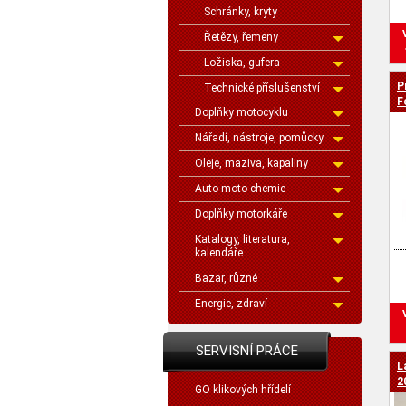
Schránky, kryty
Řetězy, řemeny
Ložiska, gufera
P
Technické příslušenství
F
Doplňky motocyklu
m
Nářadí, nástroje, pomůcky
Oleje, maziva, kapaliny
Auto-moto chemie
Doplňky motorkáře
Katalogy, literatura,
kalendáře
Bazar, různé
Energie, zdraví
SERVISNÍ PRÁCE
L
2
GO klikových hřídelí