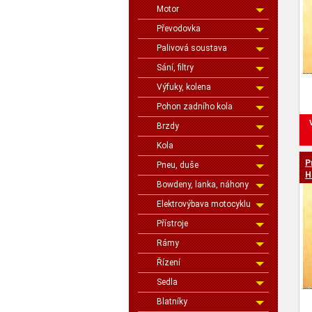
Motor
Převodovka
Palivová soustava
Sání, filtry
Výfuky, kolena
Pohon zadního kola
Brzdy
Kola
P
Pneu, duše
H
Bowdeny, lanka, náhony
Elektrovýbava motocyklu
Přístroje
Rámy
Řízení
Sedla
Blatníky