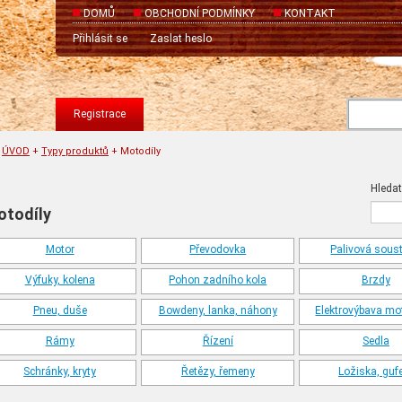
DOMŮ
OBCHODNÍ PODMÍNKY
KONTAKT
Přihlásit se
Zaslat heslo
Registrace
ÚVOD
+
Typy produktů
+
Motodíly
Hledat
todíly
Motor
Převodovka
Palivová sous
Výfuky, kolena
Pohon zadního kola
Brzdy
Pneu, duše
Bowdeny, lanka, náhony
Elektrovýbava mo
Rámy
Řízení
Sedla
Schránky, kryty
Řetězy, řemeny
Ložiska, guf