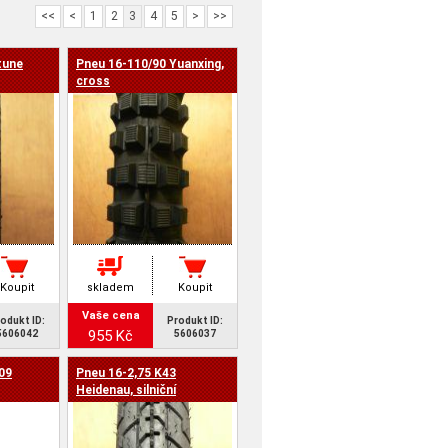
<<
<
1
2
3
4
5
>
>>
tune
Pneu 16-110/90 Yuanxing,
cross
Koupit
skladem
Koupit
Vaše cena
odukt ID:
Produkt ID:
955 Kč
5606042
5606037
09
Pneu 16-2,75 K43
Heidenau, silniční