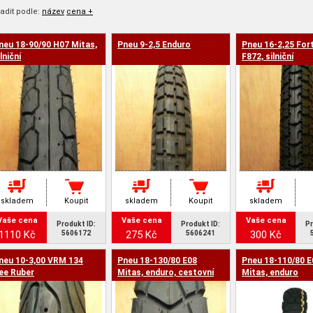
adit podle:
název
cena +
neu 18-90/90 H07 Mitas,
Pneu 9-2,5 Enduro
Pneu 16-2,25 For
a -
lniční
F872, silniční
skladem
Koupit
skladem
Koupit
skladem
Vaše cena
Vaše cena
Vaše cena
Produkt ID:
Produkt ID:
Pr
1110 Kč
275 Kč
300 Kč
5606172
5606241
neu 10-3,00 VRM 134
Pneu 18-130/80 E08
Pneu 18-110/80 E
ee Ruber
Mitas, enduro, cestovní
Mitas, enduro