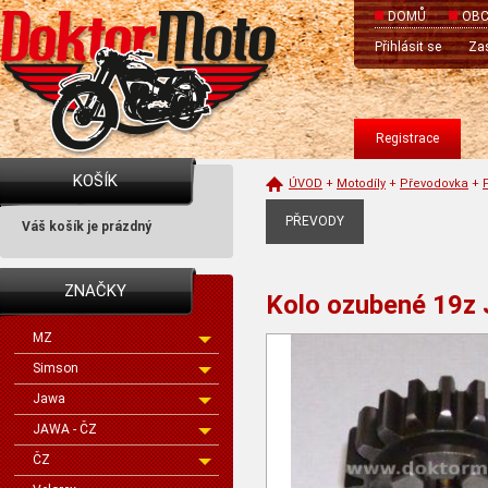
DOMŮ
OBC
Přihlásit se
Zas
Registrace
KOŠÍK
ÚVOD
+
Motodíly
+
Převodovka
+
PŘEVODY
Váš košík je prázdný
ZNAČKY
Kolo ozubené 19z
MZ
Simson
Jawa
JAWA - ČZ
ČZ