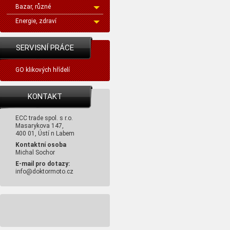
Bazar, různé
Energie, zdraví
SERVISNÍ PRÁCE
GO klikových hřídelí
KONTAKT
ECC trade spol. s r.o.
Masarykova 147,
400 01, Ústí n Labem
Kontaktní osoba
Michal Sochor
E-mail pro dotazy:
info@doktormoto.cz