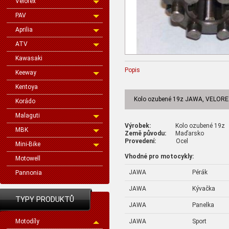
Velorex
PAV
Aprilia
ATV
Kawasaki
Popis
Keeway
Kentoya
Kolo ozubené 19z JAWA, VELOR
Korádo
Malaguti
Výrobek:
Kolo ozubené 19z
MBK
Země původu:
Maďarsko
Provedení:
Ocel
Mini-Bike
Vhodné pro motocykly:
Motowell
JAWA
Pérák
Pannonia
JAWA
Kývačka
TYPY PRODUKTŮ
JAWA
Panelka
JAWA
Sport
Motodíly