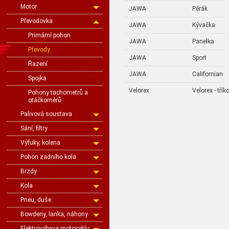
Motor
JAWA
Pérák
Převodovka
JAWA
Kývačka
Primární pohon
JAWA
Panelka
Převody
JAWA
Sport
Řazení
JAWA
Californian
Spojka
Velorex
Velorex - třík
Pohony tachometrů a
otáčkoměrů
Palivová soustava
Sání, filtry
Výfuky, kolena
Pohon zadního kola
Brzdy
Kola
Pneu, duše
Bowdeny, lanka, náhony
Elektrovýbava motocyklu