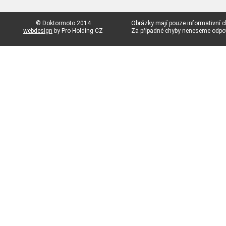
© Doktormoto 2014
Obrázky mají pouze informativní c
webdesign
by Pro Holding CZ
Za případné chyby neneseme odp