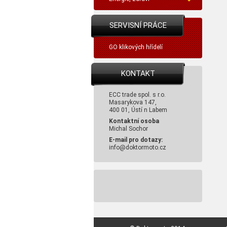
SERVISNÍ PRÁCE
GO klikových hřídelí
KONTAKT
ECC trade spol. s r.o.
Masarykova 147,
400 01, Ústí n Labem
Kontaktní osoba
Michal Sochor
E-mail pro dotazy:
info@doktormoto.cz