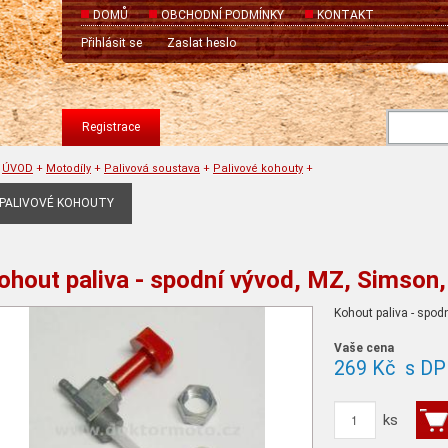
DOMŮ
OBCHODNÍ PODMÍNKY
KONTAKT
Přihlásit se
Zaslat heslo
Registrace
ÚVOD
+
Motodíly
+
Palivová soustava
+
Palivové kohouty
+
PALIVOVÉ KOHOUTY
ohout paliva - spodní vývod, MZ, Simson,
Kohout paliva - spod
Vaše cena
269 Kč
s DP
ks