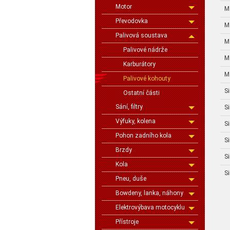
Motor
M
Převodovka
M
Palivová soustava
M
Palivové nádrže
M
Karburátory
M
Palivové kohouty
S
Ostatní části
Sání, filtry
S
Výfuky, kolena
S
Pohon zadního kola
S
Brzdy
S
Kola
S
Pneu, duše
Bowdeny, lanka, náhony
Elektrovýbava motocyklu
Přístroje