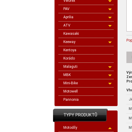
Velorex
PAV
Aprilia
ATV
Kawasaki
Pop
Keeway
Kentoya
Korádo
Malaguti
Vý
MBK
Ze
Pro
Mini-Bike
Vh
Motowell
J
Pannonia
M
TYPY PRODUKTŮ
M
M
Motodíly