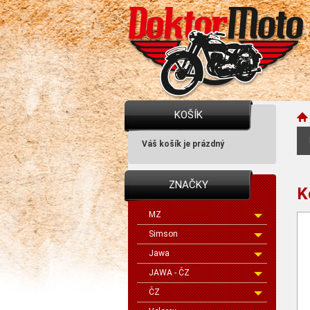
KOŠÍK
Váš košík je prázdný
ZNAČKY
K
MZ
Simson
Jawa
JAWA - ČZ
ČZ