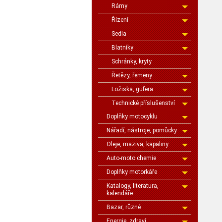
Rámy
Řízení
Sedla
Blatníky
Schránky, kryty
Řetězy, řemeny
Ložiska, gufera
Technické příslušenství
Doplňky motocyklu
Nářadí, nástroje, pomůcky
Oleje, maziva, kapaliny
Auto-moto chemie
Doplňky motorkáře
Katalogy, literatura,
kalendáře
Bazar, různé
Energie, zdraví