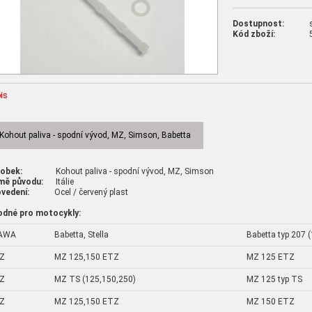
Dostupnost:
Kód zboží:
is
Kohout paliva - spodní vývod, MZ, Simson, Babetta
robek:
Kohout paliva - spodní vývod, MZ, Simson
mě původu:
Itálie
vedení:
Ocel / červený plast
odné pro motocykly:
AWA
Babetta, Stella
Babetta typ 207 (1
Z
MZ 125,150 ETZ
MZ 125 ETZ
Z
MZ TS (125,150,250)
MZ 125 typ TS
Z
MZ 125,150 ETZ
MZ 150 ETZ