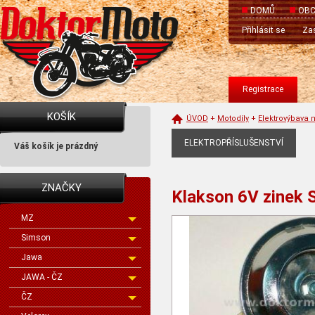
DOMŮ
OBC
Přihlásit se
Zas
Registrace
KOŠÍK
ÚVOD
+
Motodíly
+
Elektrovýbava 
ELEKTROPŘÍSLUŠENSTVÍ
Váš košík je prázdný
ZNAČKY
Klakson 6V zinek 
MZ
Simson
Jawa
JAWA - ČZ
ČZ