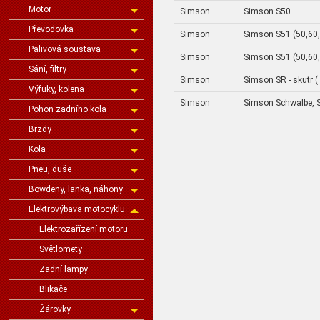
Motor
Simson
Simson S50
Převodovka
Simson
Simson S51 (50,60
Palivová soustava
Simson
Simson S51 (50,60
Sání, filtry
Simson
Simson SR - skutr (
Výfuky, kolena
Simson
Simson Schwalbe, S
Pohon zadního kola
Brzdy
Kola
Pneu, duše
Bowdeny, lanka, náhony
Elektrovýbava motocyklu
Elektrozařízení motoru
Světlomety
Zadní lampy
Blikače
Žárovky