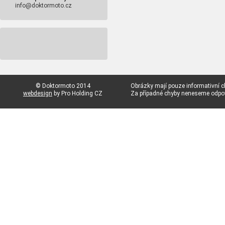
info@doktormoto.cz
© Doktormoto 2014
Obrázky mají pouze informativní c
webdesign
by Pro Holding CZ
Za případné chyby neneseme odp