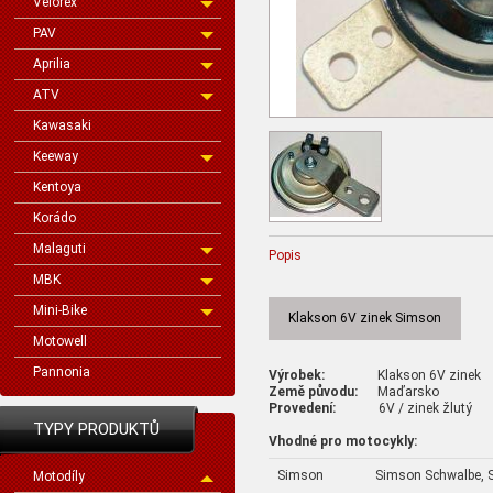
Velorex
PAV
Aprilia
ATV
Kawasaki
Keeway
Kentoya
Korádo
Malaguti
Popis
MBK
Mini-Bike
Klakson 6V zinek Simson
Motowell
Pannonia
Výrobek:
Klakson 6V zine
Země původu:
Maďarsko
Provedení:
6V / zinek žlutý
TYPY PRODUKTŮ
Vhodné pro motocykly:
Simson
Simson Schwalbe, S
Motodíly