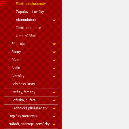
Elektropříslušenství
Zapalovací svíčky
Akumulátory
Elektroinstalace
Ostatní části
Přístroje
Rámy
Řízení
Sedla
Blatníky
Schránky, kryty
Řetězy, řemeny
Ložiska, gufera
Technické příslušenství
Doplňky motocyklu
Nářadí, nástroje, pomůcky