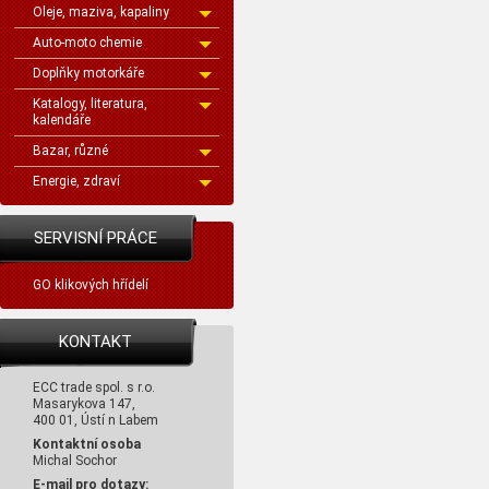
Oleje, maziva, kapaliny
Auto-moto chemie
Doplňky motorkáře
Katalogy, literatura,
kalendáře
Bazar, různé
Energie, zdraví
SERVISNÍ PRÁCE
GO klikových hřídelí
KONTAKT
ECC trade spol. s r.o.
Masarykova 147,
400 01, Ústí n Labem
Kontaktní osoba
Michal Sochor
E-mail pro dotazy: