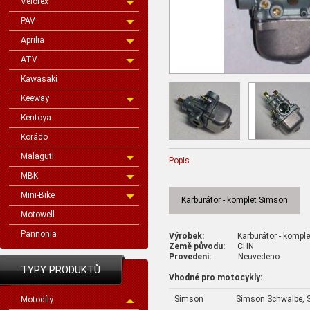
Velorex
PAV
Aprilia
ATV
Kawasaki
Keeway
Kentoya
Korádo
Malaguti
Popis
MBK
Mini-Bike
Karburátor - komplet Simson
Motowell
Pannonia
Výrobek:
Karburátor - komple
Země původu:
CHN
Provedení:
Neuvedeno
TYPY PRODUKTŮ
Vhodné pro motocykly:
Simson
Simson Schwalbe, S
Motodíly