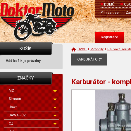
DOMŮ
OBC
Přihlásit se
Zas
Registrace
KOŠÍK
ÚVOD
+
Motodíly
+
Palivová soust
KARBURÁTORY
Váš košík je prázdný
ZNAČKY
Karburátor - komp
MZ
Simson
Jawa
JAWA - ČZ
ČZ