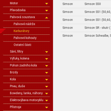
Motor
Simson
Simson S50
Převodovka
Simson
Simson S51 (50,60
Palivová soustava
Simson
Simson S51 (50,60
Palivové nádrže
Simson
Simson SR - skutr (
Karburátory
Simson
Simson Schwalbe, S
Palivové kohouty
Ostatní části
Sání, filtry
Výfuky, kolena
Pohon zadního kola
Brzdy
Kola
Pneu, duše
Bowdeny, lanka, náhony
Elektrovýbava motocyklu
Přístroje