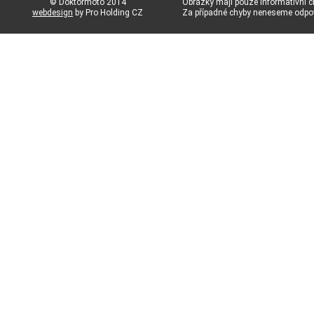
© Doktormoto 2014
Obrázky mají pouze informativní c
webdesign
by Pro Holding CZ
Za případné chyby neneseme odp