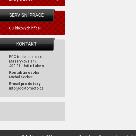
SERVISNÍ PRÁCE
GO klikových hřídelí
KONTAKT
ECC trade spol. s r.o.
Masarykova 147,
400 01, Ústí n Labem
Kontaktní osoba
Michal Sochor
E-mail pro dotazy:
info@doktormoto.cz