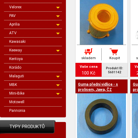
Velorex
PAV
Aprilia
ATV
Kawasaki
Keeway
skladem
Koupit
Kentoya
Vaše cena
V
Korádo
Produkt ID:
100 Kč
5601142
Malaguti
Guma přední vidlice - s
Gu
MBK
prolisem, Jawa, ČZ
pr
Mini-Bike
Motowell
Pannonia
TYPY PRODUKTŮ