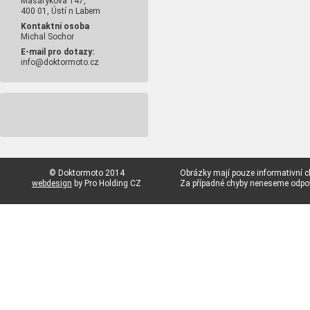
Masarykova 147,
400 01, Ústí n Labem
Kontaktní osoba
Michal Sochor
E-mail pro dotazy:
info@doktormoto.cz
© Doktormoto 2014
Obrázky mají pouze informativní c
webdesign
by Pro Holding CZ
Za případné chyby neneseme odp