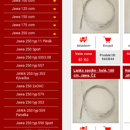
Jawa 100 ccm
Jawa 125 ccm
Jawa 150 ccm
Jawa 175 ccm
Jawa 250 ccm
Jawa 250 typ 11 Pérák
skladem
Koupit
Jawa 250 Sport
Vaše cena
V
Produkt ID:
Jawa 250 typ S353.08
41 Kč
5602544
Jawa 250 typ 557
Lanko spojky - holé, 160
Ná
JAWA 250 typ 353
cm, Jawa, ČZ
JA
Kývačka
Jawa 250 2xOHC
Jawa 250 typ 579
Jawa 250 typ 353
JAWA 250 typ 559
Panelka
Jawa 250 typ 590 Sport