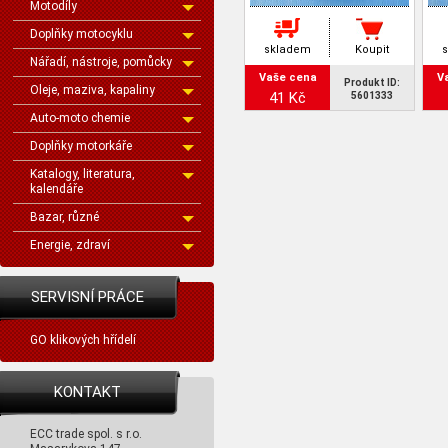
Motodíly
Doplňky motocyklu
skladem
Koupit
Nářadí, nástroje, pomůcky
Vaše cena
V
Produkt ID:
Oleje, maziva, kapaliny
41 Kč
5601333
Auto-moto chemie
Doplňky motorkáře
Katalogy, literatura,
kalendáře
Bazar, různé
Energie, zdraví
SERVISNÍ PRÁCE
GO klikových hřídelí
KONTAKT
ECC trade spol. s r.o.