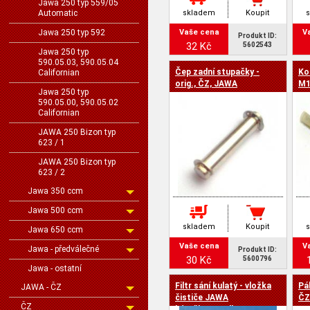
Jawa 250 typ 559/05
Automatic
skladem
Koupit
Jawa 250 typ 592
Vaše cena
V
Produkt ID:
32 Kč
5602543
Jawa 250 typ
590.05.03, 590.05.04
Čep zadní stupačky -
Ko
Californian
orig., ČZ, JAWA
M1
Jawa 250 typ
590.05.00, 590.05.02
Californian
JAWA 250 Bizon typ
623 / 1
JAWA 250 Bizon typ
623 / 2
Jawa 350 ccm
Jawa 500 ccm
skladem
Koupit
Jawa 650 ccm
Vaše cena
V
Jawa - předválečné
Produkt ID:
30 Kč
5600796
Jawa - ostatní
Filtr sání kulatý - vložka
Pá
JAWA - ČZ
čističe JAWA
ČZ
ČZ
kývačka,panelka