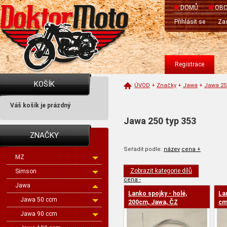
DOMŮ
OBC
Přihlásit se
Zas
Registrace
KOŠÍK
ÚVOD
+
Značky
+
Jawa
+
Jawa 2
Váš košík je prázdný
Jawa 250 typ 353
ZNAČKY
Seřadit podle:
název
cena +
MZ
Zobrazit kategorie dílů
Simson
cena -
Jawa
Lanko spojky - holé,
La
Jawa 50 ccm
200cm, Jawa, ČZ
cm
Jawa 90 ccm