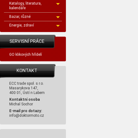
Katalogy, literatura,
kalendáře
Bazar, různé
Energie, zdraví
SERVISNÍ PRÁCE
GO klikových hřídelí
KONTAKT
ECC trade spol. s r.o.
Masarykova 147,
400 01, Ústí n Labem
Kontaktní osoba
Michal Sochor
E-mail pro dotazy:
info@doktormoto.cz