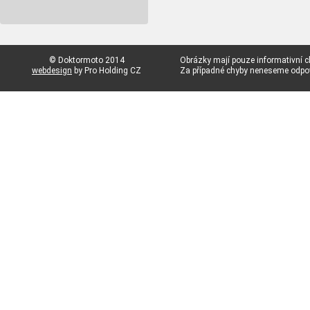
© Doktormoto 2014
Obrázky mají pouze informativní c
webdesign
by Pro Holding CZ
Za případné chyby neneseme odp