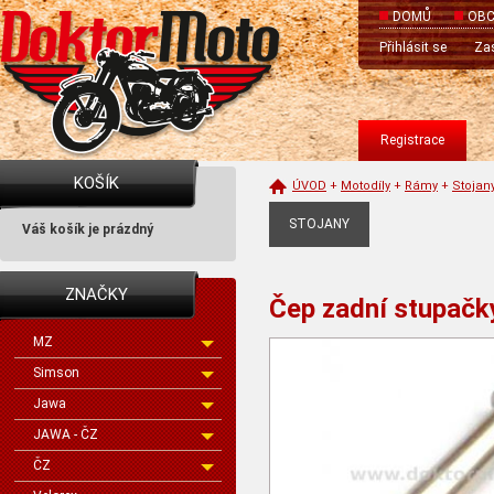
DOMŮ
OBC
Přihlásit se
Zas
Registrace
KOŠÍK
ÚVOD
+
Motodíly
+
Rámy
+
Stojan
STOJANY
Váš košík je prázdný
ZNAČKY
Čep zadní stupačky
MZ
Simson
Jawa
JAWA - ČZ
ČZ