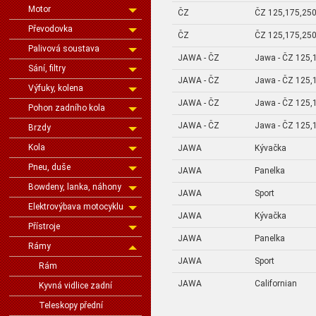
Motor
ČZ
ČZ 125,175,250
Převodovka
ČZ
ČZ 125,175,250
Palivová soustava
JAWA - ČZ
Jawa - ČZ 125,
Sání, filtry
JAWA - ČZ
Jawa - ČZ 125,
Výfuky, kolena
JAWA - ČZ
Jawa - ČZ 125,
Pohon zadního kola
JAWA - ČZ
Jawa - ČZ 125,
Brzdy
Kola
JAWA
Kývačka
Pneu, duše
JAWA
Panelka
Bowdeny, lanka, náhony
JAWA
Sport
Elektrovýbava motocyklu
JAWA
Kývačka
Přístroje
JAWA
Panelka
Rámy
JAWA
Sport
Rám
JAWA
Californian
Kyvná vidlice zadní
Teleskopy přední