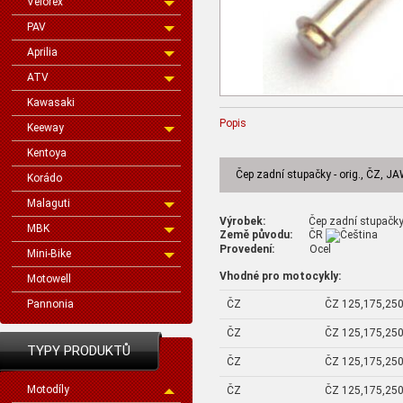
Velorex
PAV
Aprilia
ATV
Kawasaki
Popis
Keeway
Kentoya
Čep zadní stupačky - orig., ČZ, J
Korádo
Malaguti
Výrobek:
Čep zadní stupačky - 
MBK
Země původu:
ČR
Provedení:
Ocel
Mini-Bike
Vhodné pro motocykly:
Motowell
ČZ
ČZ 125,175,250
Pannonia
ČZ
ČZ 125,175,250
TYPY PRODUKTŮ
ČZ
ČZ 125,175,250
Motodíly
ČZ
ČZ 125,175,250