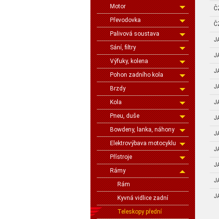
Motor
Č
Převodovka
Č
Palivová soustava
J
Sání, filtry
J
Výfuky, kolena
J
Pohon zadního kola
J
Brzdy
J
Kola
Pneu, duše
J
Bowdeny, lanka, náhony
J
Elektrovýbava motocyklu
J
Přístroje
J
Rámy
J
Rám
J
Kyvná vidlice zadní
Teleskopy přední