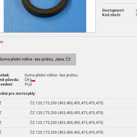
Dostupnost:
Kód zboží:
is
Guma přední vidlice - bez prolisu, Jawa, ČZ
robek:
Guma přední vidlice - bez prolisu
mě původu:
ČR
vedení:
Pryž
odné pro motocykly:
Z
ČZ 125,175,250 (453,450,455,473,470,475)
Z
ČZ 125,175,250 (453,450,455,473,470,475)
Z
ČZ 125,175,250 (453,450,455,473,470,475)
Z
ČZ 125,175,250 (453,450,455,473,470,475)