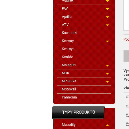
Velorex
PAV
Aprilia
ATV
Kawasaki
Pop
Keeway
Kentoya
Korádo
Malaguti
Vý
MBK
Ze
Pro
Mini-Bike
Vh
Motowell
Č
Pannonia
Č
TYPY PRODUKTŮ
Č
Č
Motodíly