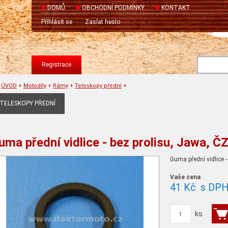
DOMŮ
OBCHODNÍ PODMÍNKY
KONTAKT
Přihlásit se
Zaslat heslo
Registrace
ÚVOD
+
Motodíly
+
Rámy
+
Teleskopy přední
+
TELESKOPY PŘEDNÍ
uma přední vidlice - bez prolisu, Jawa, Č
Guma přední vidlice -
Vaše cena
41 Kč
s DP
ks