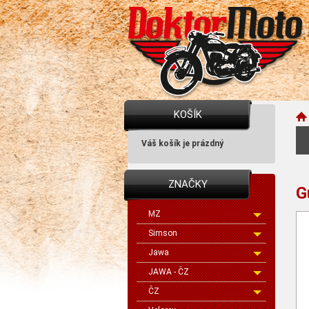
KOŠÍK
Váš košík je prázdný
ZNAČKY
G
MZ
Simson
Jawa
JAWA - ČZ
ČZ