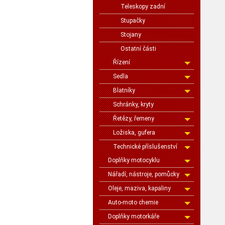
Teleskopy zadní
Stupačky
Stojany
Ostatní části
Řízení
Sedla
Blatníky
Schránky, kryty
Řetězy, řemeny
Ložiska, gufera
Technické příslušenství
Doplňky motocyklu
Nářadí, nástroje, pomůcky
Oleje, maziva, kapaliny
Auto-moto chemie
Doplňky motorkáře