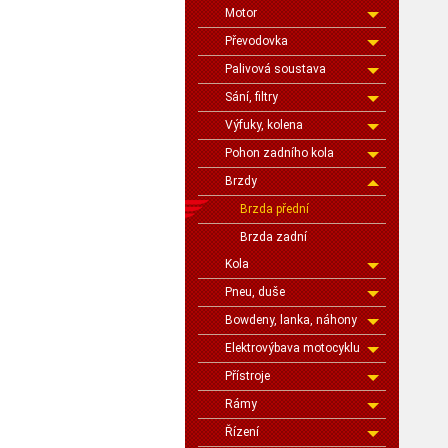
Motor
Převodovka
Palivová soustava
Sání, filtry
Výfuky, kolena
Pohon zadního kola
Brzdy
Brzda přední
Brzda zadní
Kola
Pneu, duše
Bowdeny, lanka, náhony
Elektrovýbava motocyklu
Přístroje
Rámy
Řízení