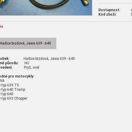
Dostupnost:
Kód zboží:
is
Hadice brzdová, Jawa 639 - 640
robek:
Hadice brzdová, Jawa 639 - 640
mě původu:
HU
vedení:
Pryž, ocel
odné pro motocykly:
WA
 typ 639 TS
 typ 640 Tramp
 typ 640
 typ 693 Chopper