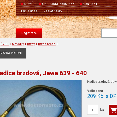
DOMŮ
OBCHODNÍ PODMÍNKY
KONTAKT
Přihlásit se
Zaslat heslo
Registrace
ÚVOD
+
Motodíly
+
Brzdy
+
Brzda přední
+
BRZDA PŘEDNÍ
adice brzdová, Jawa 639 - 640
Hadice brzdová, Jaw
Vaše cena
209 Kč
s DP
ks