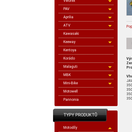
Velorex
PAV
Aprilia
ATV
Pop
Kawasaki
Keeway
Kentoya
Korádo
Vý
Ze
Malaguti
Pro
MBK
Vh
JA
Mini-Bike
350
350
Motowell
350
350
Pannonia
TYPY PRODUKTŮ
Motodíly