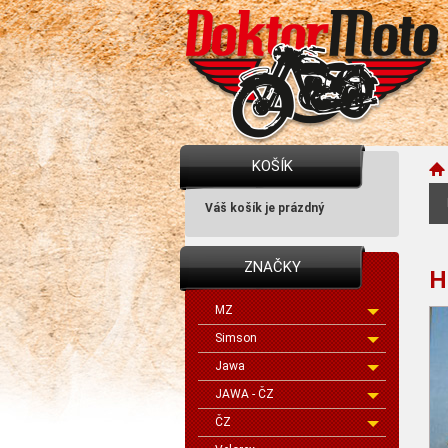
KOŠÍK
Váš košík je prázdný
ZNAČKY
H
MZ
Simson
Jawa
JAWA - ČZ
ČZ