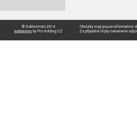
© Doktormoto 2014
Obrázky mají pouze informativní c
webdesign
by Pro Holding CZ
Za případné chyby neneseme odp