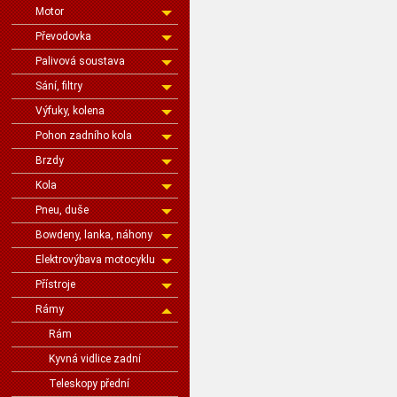
Motor
Převodovka
Palivová soustava
Sání, filtry
Výfuky, kolena
Pohon zadního kola
Brzdy
Kola
Pneu, duše
Bowdeny, lanka, náhony
Elektrovýbava motocyklu
Přístroje
Rámy
Rám
Kyvná vidlice zadní
Teleskopy přední