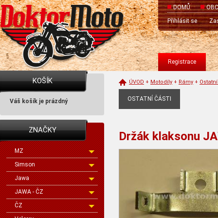
DOMŮ
OBC
Přihlásit se
Zas
Registrace
KOŠÍK
ÚVOD
+
Motodíly
+
Rámy
+
Ostatní
OSTATNÍ ČÁSTI
Váš košík je prázdný
ZNAČKY
Držák klaksonu J
MZ
Simson
Jawa
JAWA - ČZ
ČZ