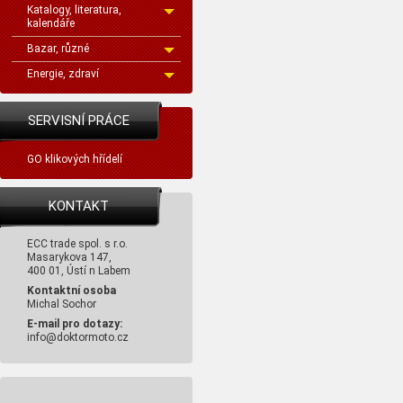
Katalogy, literatura,
kalendáře
Bazar, různé
Energie, zdraví
SERVISNÍ PRÁCE
GO klikových hřídelí
KONTAKT
ECC trade spol. s r.o.
Masarykova 147,
400 01, Ústí n Labem
Kontaktní osoba
Michal Sochor
E-mail pro dotazy:
info@doktormoto.cz