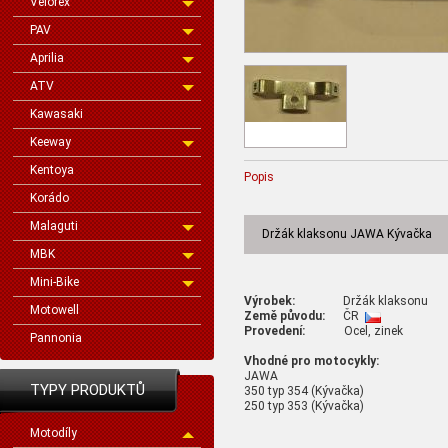
Velorex
PAV
Aprilia
ATV
Kawasaki
Keeway
Kentoya
Popis
Korádo
Malaguti
Držák klaksonu JAWA Kývačka
MBK
Mini-Bike
Výrobek:
Držák klaksonu
Motowell
Země původu:
ČR
Provedení:
Ocel, zinek
Pannonia
Vhodné pro motocykly:
JAWA
TYPY PRODUKTŮ
350 typ 354 (Kývačka)
250 typ 353 (Kývačka)
Motodíly