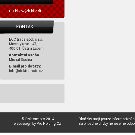
GO klikových hřídelí
KONTAKT
ECC trade spol. s r.o.
Masarykova 147,
400 01, Ústí n Labem
Kontaktní osoba
Michal Sochor
E-mail pro dotazy:
info@doktormoto.cz
© Doktormoto 2014
Obrázky mají pouze informativní c
webdesign
by Pro Holding CZ
Za případné chyby neneseme odp