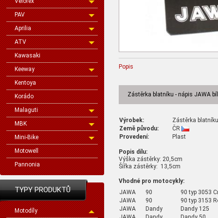
Velorex
PAV
Aprilia
ATV
Kawasaki
Popis
Keeway
Kentoya
Zástěrka blatníku - nápis JAWA bí
Korádo
Malaguti
Výrobek:
Zástěrka blatníku
MBK
Země původu:
ČR
Provedení:
Plast
Mini-Bike
Motowell
Popis dílu:
Výška zástěrky: 20,5cm
Pannonia
Šířka zástěrky: 13,5cm
Vhodné pro motocykly:
TYPY PRODUKTŮ
JAWA
90
90 typ 3053 C
JAWA
90
90 typ 3153 R
JAWA
Dandy
Dandy 125
Motodíly
JAWA
Dandy
Dandy 50