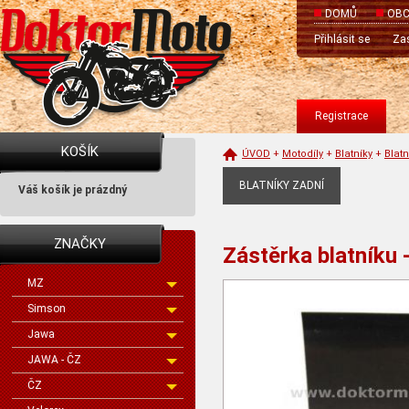
DOMŮ
OBC
Přihlásit se
Zas
Registrace
KOŠÍK
ÚVOD
+
Motodíly
+
Blatníky
+
Blatn
BLATNÍKY ZADNÍ
Váš košík je prázdný
ZNAČKY
Zástěrka blatníku 
MZ
Simson
Jawa
JAWA - ČZ
ČZ