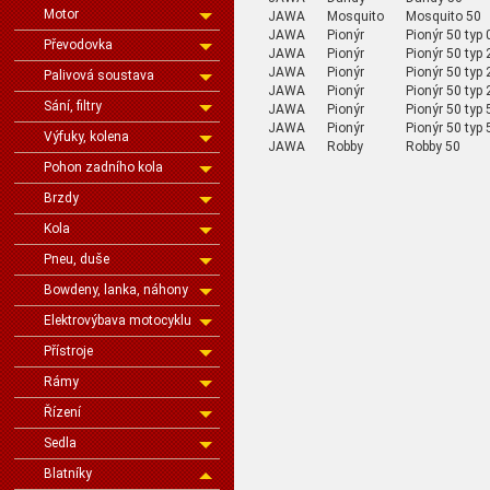
Motor
JAWA
Mosquito
Mosquito 50
JAWA
Pionýr
Pionýr 50 typ 
Převodovka
JAWA
Pionýr
Pionýr 50 typ 
JAWA
Pionýr
Pionýr 50 typ 
Palivová soustava
JAWA
Pionýr
Pionýr 50 typ
Sání, filtry
JAWA
Pionýr
Pionýr 50 typ 
JAWA
Pionýr
Pionýr 50 typ
Výfuky, kolena
JAWA
Robby
Robby 50
Pohon zadního kola
Brzdy
Kola
Pneu, duše
Bowdeny, lanka, náhony
Elektrovýbava motocyklu
Přístroje
Rámy
Řízení
Sedla
Blatníky