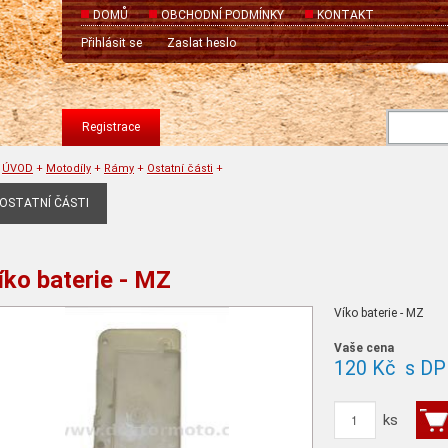
DOMŮ
OBCHODNÍ PODMÍNKY
KONTAKT
Přihlásit se
Zaslat heslo
Registrace
ÚVOD
+
Motodíly
+
Rámy
+
Ostatní části
+
OSTATNÍ ČÁSTI
íko baterie - MZ
Víko baterie - MZ
Vaše cena
120 Kč
s DP
ks