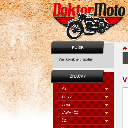
KOŠÍK
Váš košík je prázdný
ZNAČKY
V
MZ
Simson
Jawa
JAWA - ČZ
ČZ