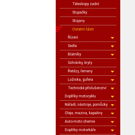
Teleskopy zadní
Stupačky
Stojany
Ostatní části
Řízení
Sedla
Blatníky
Schránky, kryty
Řetězy, řemeny
Ložiska, gufera
Technické příslušenství
Doplňky motocyklu
Nářadí, nástroje, pomůcky
Oleje, maziva, kapaliny
Auto-moto chemie
Doplňky motorkáře