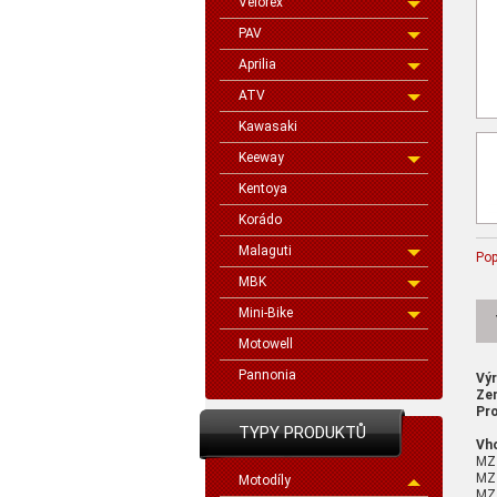
Velorex
PAV
Aprilia
ATV
Kawasaki
Keeway
Kentoya
Korádo
Malaguti
Pop
MBK
Mini-Bike
Motowell
Pannonia
Vý
Ze
Pro
TYPY PRODUKTŮ
Vh
MZ
MZ
Motodíly
MZ