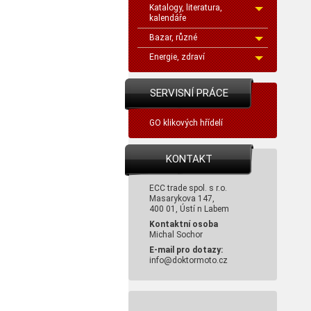
Katalogy, literatura,
kalendáře
Bazar, různé
Energie, zdraví
SERVISNÍ PRÁCE
GO klikových hřídelí
KONTAKT
ECC trade spol. s r.o.
Masarykova 147,
400 01, Ústí n Labem
Kontaktní osoba
Michal Sochor
E-mail pro dotazy:
info@doktormoto.cz