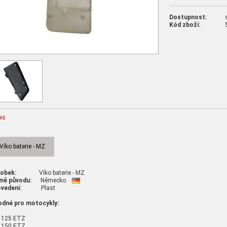
Dostupnost:
Kód zboží:
is
Víko baterie - MZ
robek:
Víko baterie - MZ
mě původu:
Německo
vedení:
Plast
odné pro motocykly:
 125 ETZ
 150 ETZ