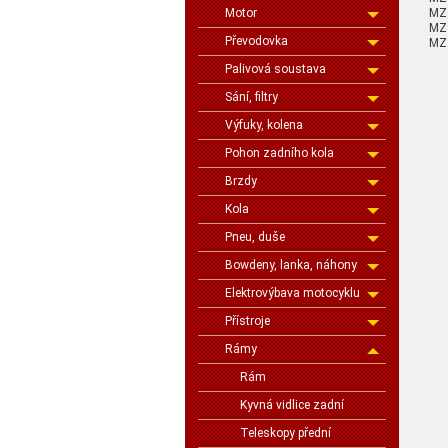
MZ
Motor
MZ 
Převodovka
MZ 
Palivová soustava
Sání, filtry
Výfuky, kolena
Pohon zadního kola
Brzdy
Kola
Pneu, duše
Bowdeny, lanka, náhony
Elektrovýbava motocyklu
Přístroje
Rámy
Rám
Kyvná vidlice zadní
Teleskopy přední