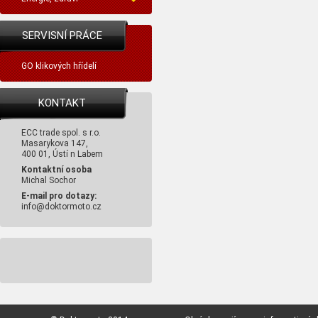
SERVISNÍ PRÁCE
GO klikových hřídelí
KONTAKT
ECC trade spol. s r.o.
Masarykova 147,
400 01, Ústí n Labem
Kontaktní osoba
Michal Sochor
E-mail pro dotazy:
info@doktormoto.cz