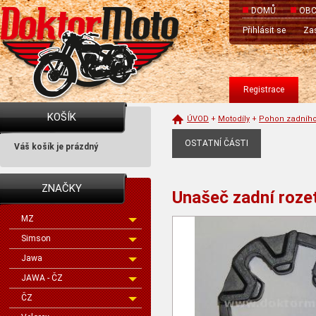
DOMŮ
OBC
Přihlásit se
Zas
Registrace
KOŠÍK
ÚVOD
+
Motodíly
+
Pohon zadního
OSTATNÍ ČÁSTI
Váš košík je prázdný
ZNAČKY
Unašeč zadní roze
MZ
Simson
Jawa
JAWA - ČZ
ČZ