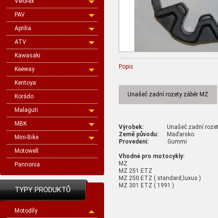
Velorex
PAV
Aprilia
ATV
Kawasaki
Popis
Keeway
Kentoya
Unašeč zadní rozety záběr MZ
Korádo
Malaguti
MBK
Výrobek:
Unašeč zadní rozety
Země původu:
Maďarsko
Mini-Bike
Provedení:
Gummi
Motowell
Vhodné pro motocykly:
MZ
Pannonia
MZ 251 ETZ
MZ 250 ETZ ( standard,luxus )
MZ 301 ETZ ( 1991 )
TYPY PRODUKTŮ
Motodíly