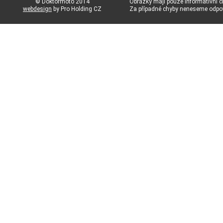
© Doktormoto 2014
Obrázky mají pouze informativní c
webdesign
by Pro Holding CZ
Za případné chyby neneseme odp