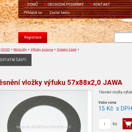
DOMŮ
OBCHODNÍ PODMÍNKY
KONTAKT
Přihlásit se
Zaslat heslo
Registrace
ÚVOD
+
Motodíly
+
Výfuky, kolena
+
Ostatní části
+
OSTATNÍ ČÁSTI
ěsnění vložky výfuku 57x88x2,0 JAWA
Těsnění vložky výf
Vaše cena
15 Kč
s DP
ks