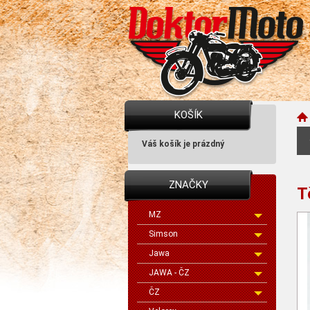
KOŠÍK
Váš košík je prázdný
ZNAČKY
T
MZ
Simson
Jawa
JAWA - ČZ
ČZ