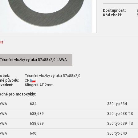
Dostupnost:
Kód zboží:
is
Těsnění vložky výfuku 57x88x2,0 JAWA
robek:
Těsnění vložky výfuku 57x88x2,0
mě původu:
ČR
vedení:
Klingerit AF 2mm
odné pro motocykly:
AWA
634
350 typ 634
AWA
638,639
350 typ 638 TS
AWA
638,639
350 typ 639 TS
AWA
640
350 typ 640