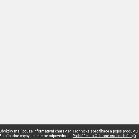
Obrázky mají pouze informativní charakter. Technická specifikace a popis produktu
Za případné chyby neneseme odpovědnost.
Prohlášení o Ochraně osobních údajů
.