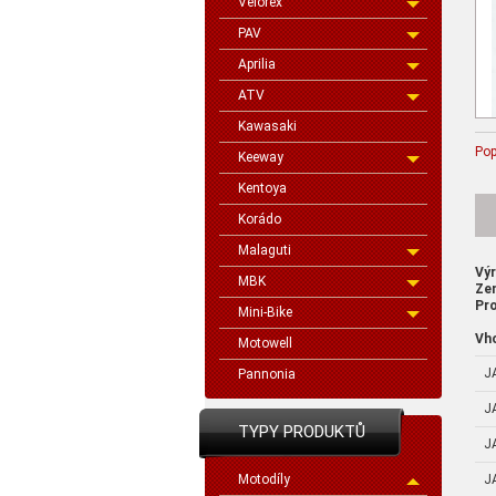
Velorex
PAV
Aprilia
ATV
Kawasaki
Pop
Keeway
Kentoya
Korádo
Malaguti
Vý
MBK
Ze
Pro
Mini-Bike
Vh
Motowell
J
Pannonia
J
TYPY PRODUKTŮ
J
J
Motodíly