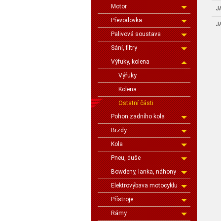
Motor
J
Převodovka
J
Palivová soustava
Sání, filtry
Výfuky, kolena
Výfuky
Kolena
Ostatní části
Pohon zadního kola
Brzdy
Kola
Pneu, duše
Bowdeny, lanka, náhony
Elektrovýbava motocyklu
Přístroje
Rámy