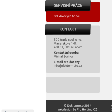
SERVISNÍ PRÁCE
GO klikových hřídelí
KONTAKT
ECC trade spol. s r.o.
Masarykova 147,
400 01, Ústí n Labem
Kontaktní osoba
Michal Sochor
E-mail pro dotazy:
info@doktormoto.cz
© Doktormoto 2014
webdesign
by Pro Holding CZ