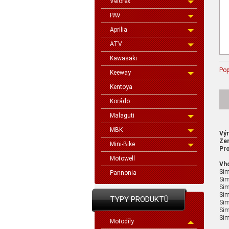
Velorex
PAV
Aprilia
ATV
Kawasaki
Pop
Keeway
Kentoya
Korádo
Malaguti
MBK
Vý
Ze
Mini-Bike
Pro
Motowell
Vh
Si
Pannonia
Sim
Sim
Sim
TYPY PRODUKTŮ
Sim
Si
Sim
Motodíly