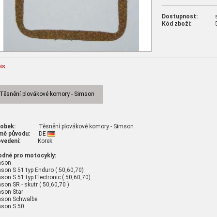
Dostupnost:
Kód zboží:
is
Těsnění plovákové komory - Simson
robek:
Těsnění plovákové komory - Simson
mě původu:
DE
vedení:
Korek
odné pro motocykly:
mson
son S 51 typ Enduro ( 50,60,70)
son S 51 typ Electronic ( 50,60,70)
son SR - skutr ( 50,60,70 )
son Star
mson Schwalbe
son S 50