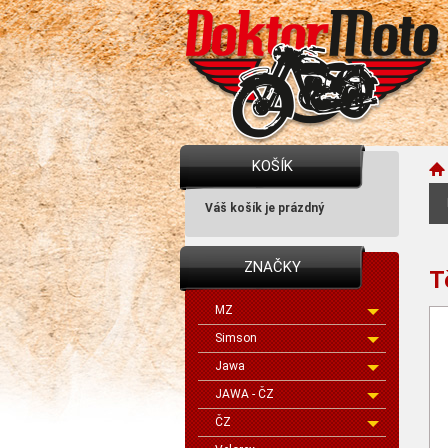
KOŠÍK
Váš košík je prázdný
ZNAČKY
T
MZ
Simson
Jawa
JAWA - ČZ
ČZ