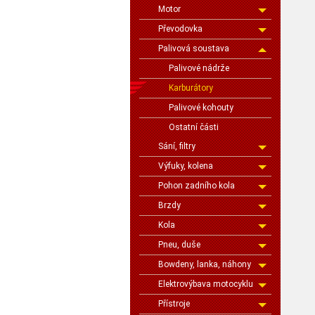
Motor
Převodovka
Palivová soustava
Palivové nádrže
Karburátory
Palivové kohouty
Ostatní části
Sání, filtry
Výfuky, kolena
Pohon zadního kola
Brzdy
Kola
Pneu, duše
Bowdeny, lanka, náhony
Elektrovýbava motocyklu
Přístroje