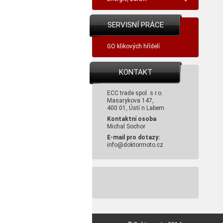
SERVISNÍ PRÁCE
GO klikových hřídelí
KONTAKT
ECC trade spol. s r.o.
Masarykova 147,
400 01, Ústí n Labem
Kontaktní osoba
Michal Sochor
E-mail pro dotazy:
info@doktormoto.cz