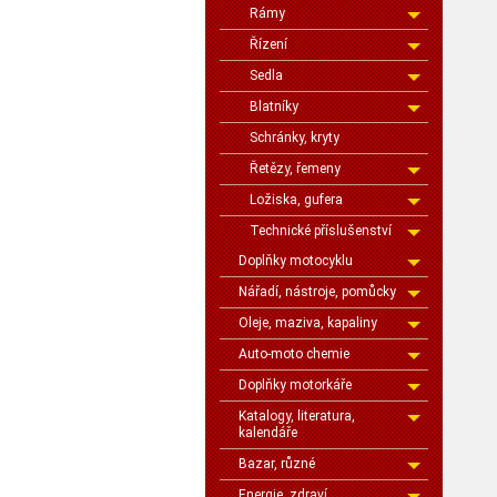
Rámy
Řízení
Sedla
Blatníky
Schránky, kryty
Řetězy, řemeny
Ložiska, gufera
Technické příslušenství
Doplňky motocyklu
Nářadí, nástroje, pomůcky
Oleje, maziva, kapaliny
Auto-moto chemie
Doplňky motorkáře
Katalogy, literatura,
kalendáře
Bazar, různé
Energie, zdraví