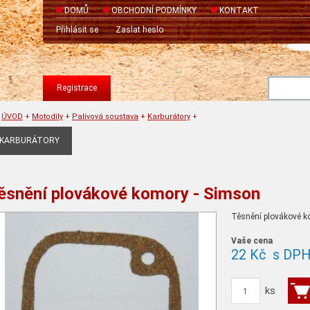
DOMŮ
OBCHODNÍ PODMÍNKY
KONTAKT
Přihlásit se
Zaslat heslo
Registrace
ÚVOD
+
Motodíly
+
Palivová soustava
+
Karburátory
+
KARBURÁTORY
ěsnění plovákové komory - Simson
Těsnění plovákové k
Vaše cena
22 Kč
s DP
ks