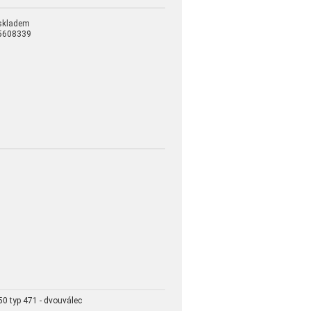
skladem
5608339
0 typ 471 - dvouválec