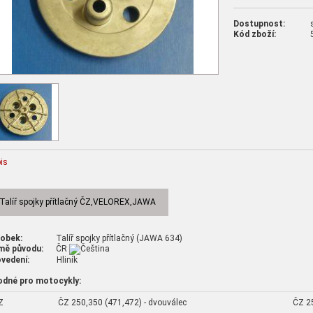
Dostupnost:
Kód zboží:
is
Talíř spojky přítlačný ČZ,VELOREX,JAWA
robek:
Talíř spojky přítlačný (JAWA 634)
mě původu:
ČR
vedení:
Hliník
odné pro motocykly:
Z
ČZ 250,350 (471,472) - dvouválec
ČZ 25