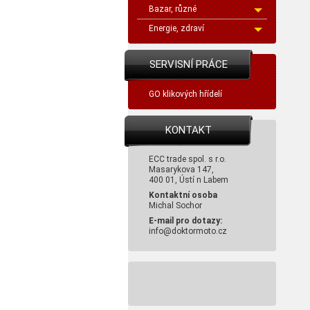
Bazar, různé
Energie, zdraví
SERVISNÍ PRÁCE
GO klikových hřídelí
KONTAKT
ECC trade spol. s r.o.
Masarykova 147,
400 01, Ústí n Labem
Kontaktní osoba
Michal Sochor
E-mail pro dotazy:
info@doktormoto.cz