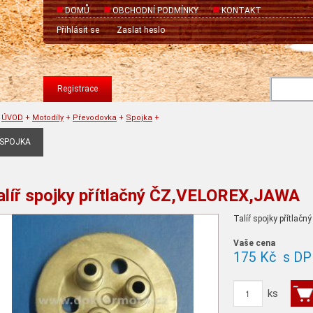
DOMŮ
OBCHODNÍ PODMÍNKY
KONTAKT
Přihlásit se
Zaslat heslo
Registrace
ÚVOD
+
Motodíly
+
Převodovka
+
Spojka
+
SPOJKA
alíř spojky přítlačný ČZ,VELOREX,JAWA
Talíř spojky přítlačný
Vaše cena
175 Kč
s DP
ks