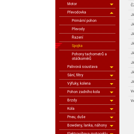
Motor
Č
Převodovka
J
Primární pohon
J
Převody
J
Řazení
J
Spojka
J
Pohony tachometrů a
otáčkoměrů
J
Palivová soustava
J
Sání, filtry
J
Výfuky, kolena
V
Pohon zadního kola
Brzdy
V
Kola
Pneu, duše
Bowdeny, lanka, náhony
Elektrovýbava motocyklu