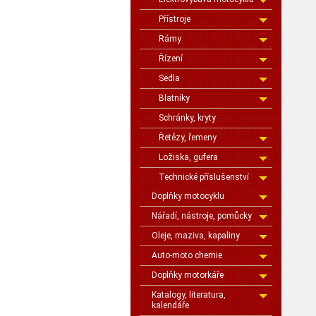
Přístroje
Rámy
Řízení
Sedla
Blatníky
Schránky, kryty
Řetězy, řemeny
Ložiska, gufera
Technické příslušenství
Doplňky motocyklu
Nářadí, nástroje, pomůcky
Oleje, maziva, kapaliny
Auto-moto chemie
Doplňky motorkáře
Katalogy, literatura,
kalendáře