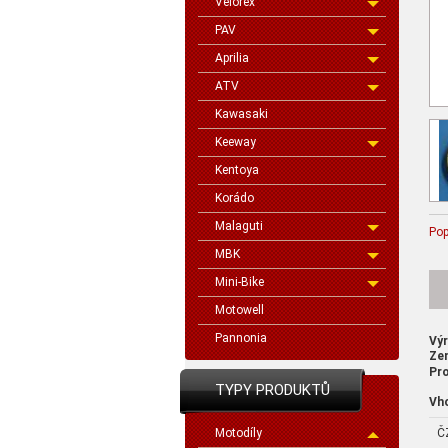
Velorex
PAV
Aprilia
ATV
Kawasaki
Keeway
Kentoya
Korádo
Malaguti
Pop
MBK
Mini-Bike
Motowell
Pannonia
Vý
Ze
Pro
TYPY PRODUKTŮ
Vh
Č
Motodíly