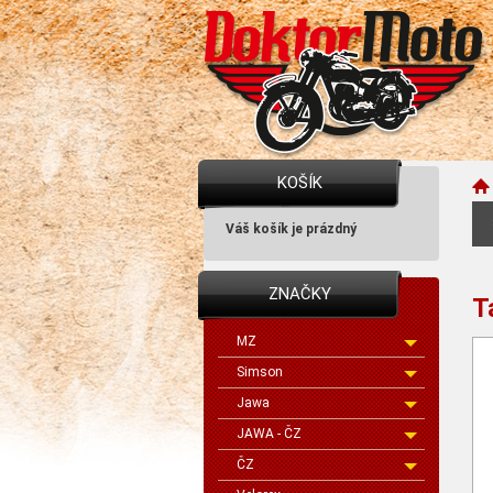
KOŠÍK
Váš košík je prázdný
ZNAČKY
T
MZ
Simson
Jawa
JAWA - ČZ
ČZ