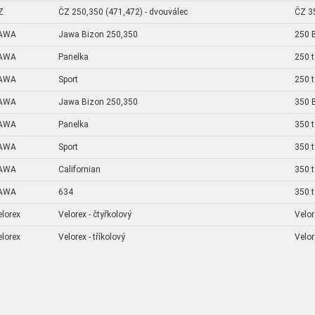
Z
ČZ 250,350 (471,472) - dvouválec
ČZ 35
AWA
Jawa Bizon 250,350
250 
AWA
Panelka
250 t
AWA
Sport
250 t
AWA
Jawa Bizon 250,350
350 
AWA
Panelka
350 t
AWA
Sport
350 t
AWA
Californian
350 t
AWA
634
350 
elorex
Velorex - čtyřkolový
Velor
elorex
Velorex - tříkolový
Velor