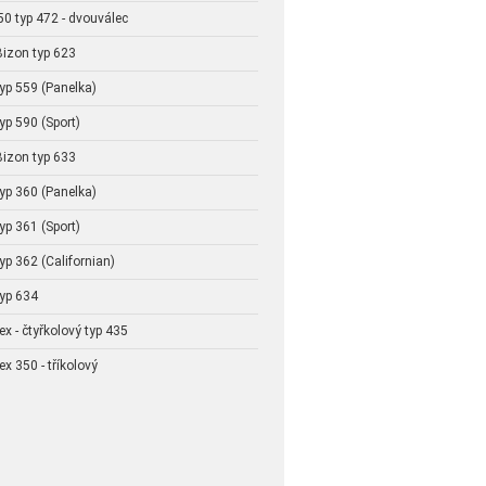
0 typ 472 - dvouválec
Bizon typ 623
yp 559 (Panelka)
yp 590 (Sport)
Bizon typ 633
yp 360 (Panelka)
yp 361 (Sport)
yp 362 (Californian)
typ 634
ex - čtyřkolový typ 435
ex 350 - tříkolový