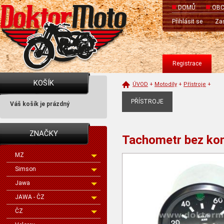
DOMŮ
OBC
Přihlásit se
Zas
Registrace
KOŠÍK
ÚVOD
+
Motodíly
+
Přístroje
+
PŘÍSTROJE
Váš košík je prázdný
ZNAČKY
Tachometr bez ko
MZ
Simson
Jawa
JAWA - ČZ
ČZ