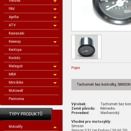
Velorex
PAV
Aprilia
ATV
Kawasaki
Keeway
Kentoya
Korádo
Malaguti
Popis
MBK
Mini-Bike
Tachometr bez kontrolky, SIMSON
Motowell
Pannonia
Výrobek:
Tachometr bez kontr
Země původu:
Německo
Provedení:
Mechanický
TYPY PRODUKTŮ
Vhodné pro motocykly:
Simson
Motodíly
Simson S 51 typ Enduro ( 50,60,70)