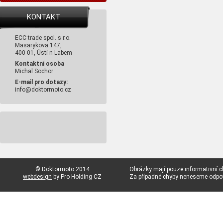
KONTAKT
ECC trade spol. s r.o.
Masarykova 147,
400 01, Ústí n Labem
Kontaktní osoba
Michal Sochor
E-mail pro dotazy:
info@doktormoto.cz
© Doktormoto 2014
Obrázky mají pouze informativní c
webdesign
by Pro Holding CZ
Za případné chyby neneseme odp