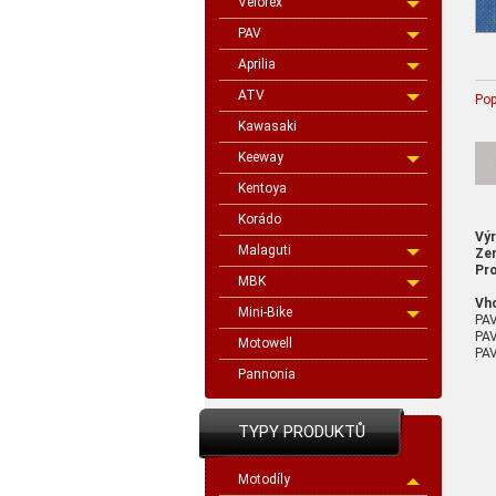
Velorex
PAV
Aprilia
ATV
Pop
Kawasaki
Keeway
Kentoya
Korádo
Vý
Malaguti
Ze
Pro
MBK
Vh
Mini-Bike
PA
PAV
Motowell
PAV
Pannonia
TYPY PRODUKTŮ
Motodíly