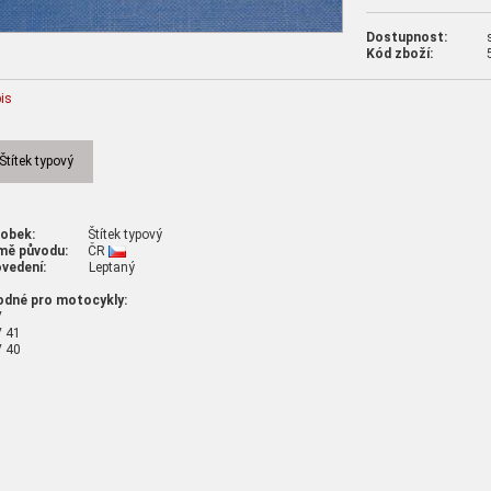
Dostupnost:
Kód zboží:
is
Štítek typový
robek:
Štítek typový
mě původu:
ČR
vedení:
Leptaný
odné pro motocykly:
V
 41
 40