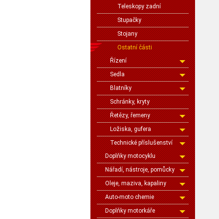
Teleskopy zadní
Stupačky
Stojany
Ostatní části
Řízení
Sedla
Blatníky
Schránky, kryty
Řetězy, řemeny
Ložiska, gufera
Technické příslušenství
Doplňky motocyklu
Nářadí, nástroje, pomůcky
Oleje, maziva, kapaliny
Auto-moto chemie
Doplňky motorkáře