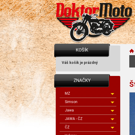
KOŠÍK
Váš košík je prázdný
ZNAČKY
Š
MZ
Simson
Jawa
JAWA - ČZ
ČZ