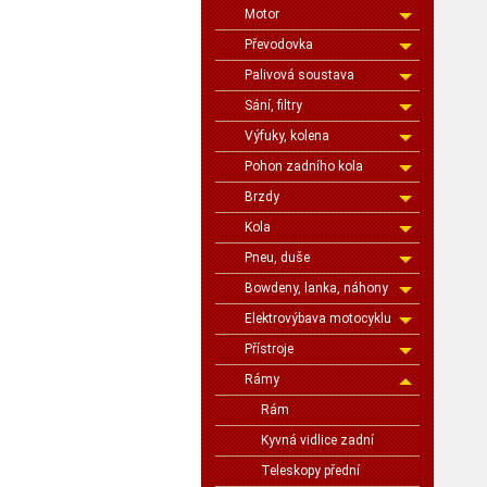
Motor
Převodovka
Palivová soustava
Sání, filtry
Výfuky, kolena
Pohon zadního kola
Brzdy
Kola
Pneu, duše
Bowdeny, lanka, náhony
Elektrovýbava motocyklu
Přístroje
Rámy
Rám
Kyvná vidlice zadní
Teleskopy přední