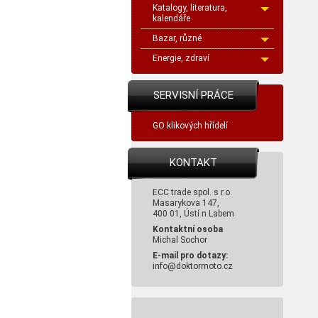
Katalogy, literatura,
kalendáře
Bazar, různé
Energie, zdraví
SERVISNÍ PRÁCE
GO klikových hřídelí
KONTAKT
ECC trade spol. s r.o.
Masarykova 147,
400 01, Ústí n Labem
Kontaktní osoba
Michal Sochor
E-mail pro dotazy:
info@doktormoto.cz