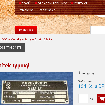
DOMŮ
OBCHODNÍ PODMÍNKY
KONTAKT
Přihlásit se
Zaslat heslo
Registrace
ÚVOD
+
Motodíly
+
Rámy
+
Ostatní části
+
OSTATNÍ ČÁSTI
títek typový
Štítek typový
Vaše cena
124 Kč
s DP
ks