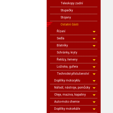
Teleskopy zadní
Stupačky
Stojany
Ostatní části
Řízení
Sedla
Blatníky
Schránky, kryty
Řetězy, řemeny
Ložiska, gufera
Technické příslušenství
Doplňky motocyklu
Nářadí, nástroje, pomůcky
Oleje, maziva, kapaliny
Auto-moto chemie
Doplňky motorkáře