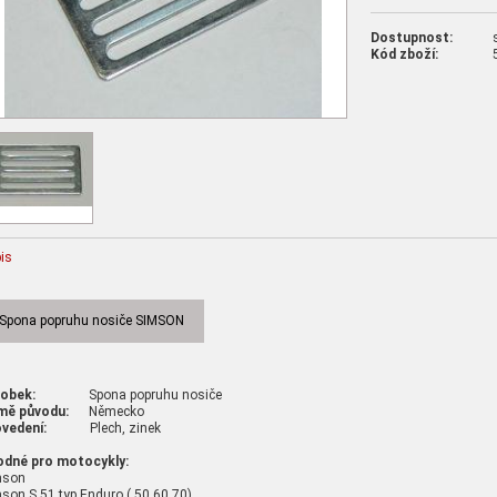
Dostupnost:
Kód zboží:
is
Spona popruhu nosiče SIMSON
robek:
Spona popruhu nosiče
mě původu:
Německo
vedení:
Plech, zinek
odné pro motocykly:
mson
son S 51 typ Enduro ( 50,60,70)