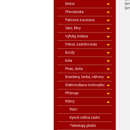
Sim
Motor
Sim
Převodovka
Palivová soustava
Sání, filtry
Výfuky, kolena
Pohon zadního kola
Brzdy
Kola
Pneu, duše
Bowdeny, lanka, náhony
Elektrovýbava motocyklu
Přístroje
Rámy
Rám
Kyvná vidlice zadní
Teleskopy přední