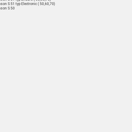
son S 51 typ Electronic ( 50,60,70)
son S 50