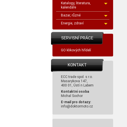
Katalogy, literatura,
kalendáře
Bazar, různé
Energie, zdraví
SERVISNÍ PRÁCE
GO klikových hřídelí
KONTAKT
ECC trade spol. s r.o.
Masarykova 147,
400 01, Ústí n Labem
Kontaktní osoba
Michal Sochor
E-mail pro dotazy:
info@doktormoto.cz