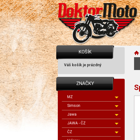
KOŠÍK
Váš košík je prázdný
ZNAČKY
S
MZ
Simson
Jawa
JAWA - ČZ
ČZ