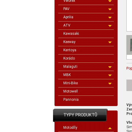
Velorex
PAV
Aprilia
ATV
Kawasaki
Keeway
Kentoya
Korádo
Malaguti
Pop
MBK
Mini-Bike
Motowell
Pannonia
Vý
Ze
Pro
TYPY PRODUKTŮ
Vh
Si
Motodíly
Sim