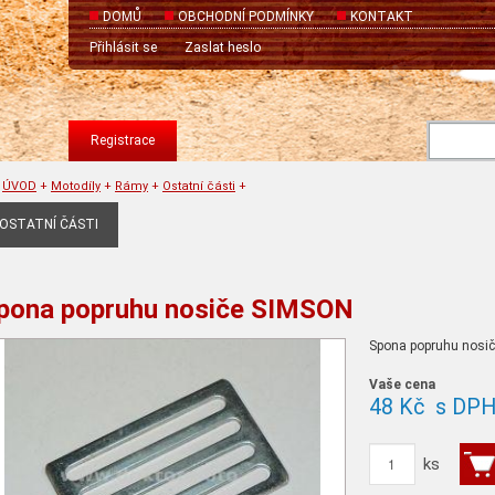
DOMŮ
OBCHODNÍ PODMÍNKY
KONTAKT
Přihlásit se
Zaslat heslo
Registrace
ÚVOD
+
Motodíly
+
Rámy
+
Ostatní části
+
OSTATNÍ ČÁSTI
pona popruhu nosiče SIMSON
Spona popruhu nosič
Vaše cena
48 Kč
s DP
ks