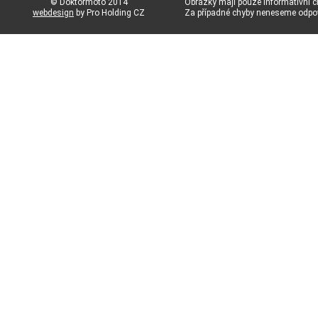
© Doktormoto 2014
Obrázky mají pouze informativní c
webdesign
by Pro Holding CZ
Za případné chyby neneseme odp