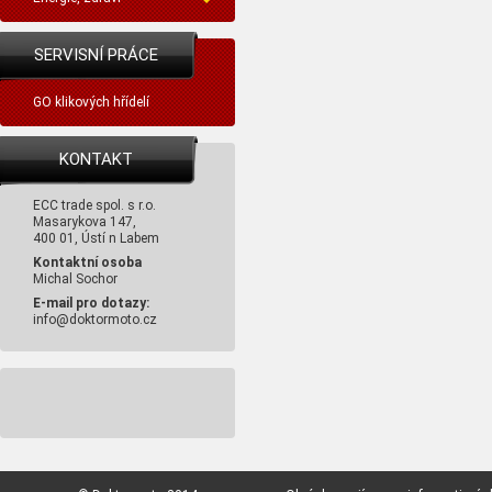
SERVISNÍ PRÁCE
GO klikových hřídelí
KONTAKT
ECC trade spol. s r.o.
Masarykova 147,
400 01, Ústí n Labem
Kontaktní osoba
Michal Sochor
E-mail pro dotazy:
info@doktormoto.cz