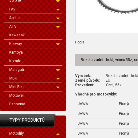
Velorex
PAV
Aprilia
ATV
Kawasaki
Popis
Keeway
Kentoya
Rozeta zadní - holá, věnec 55z, or
Korádo
Malaguti
Výrobek:
Rozeta zadní - holá, vě
MBK
Země původu:
EU
Provedení:
Ocel, 55z
Mini-Bike
Vhodné pro motocykly:
Motowell
JAWA
Pionýr
Pannonia
JAWA
Pionýr
TYPY PRODUKTŮ
JAWA
Pionýr
JAWA
Pionýr
Motodíly