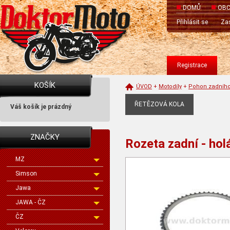
DOMŮ
OBC
Přihlásit se
Zas
Registrace
KOŠÍK
ÚVOD
+
Motodíly
+
Pohon zadního
ŘETĚZOVÁ KOLA
Váš košík je prázdný
ZNAČKY
Rozeta zadní - holá
MZ
Simson
Jawa
JAWA - ČZ
ČZ