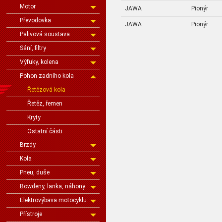
Motor
JAWA
Pionýr
Převodovka
JAWA
Pionýr
Palivová soustava
Sání, filtry
Výfuky, kolena
Pohon zadního kola
Řetězová kola
Řetěz, řemen
Kryty
Ostatní části
Brzdy
Kola
Pneu, duše
Bowdeny, lanka, náhony
Elektrovýbava motocyklu
Přístroje