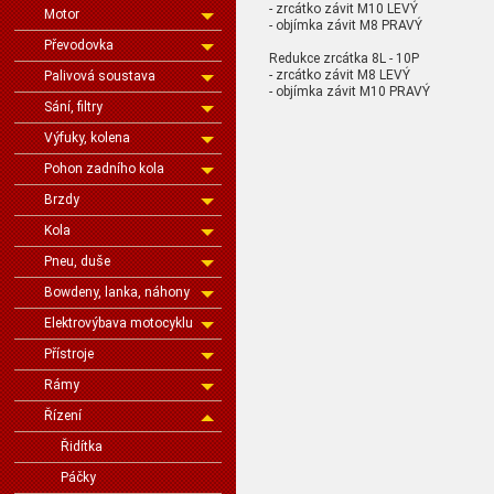
- zrcátko závit M10 LEVÝ
Motor
- objímka závit M8 PRAVÝ
Převodovka
Redukce zrcátka 8L - 10P
- zrcátko závit M8 LEVÝ
Palivová soustava
- objímka závit M10 PRAVÝ
Sání, filtry
Výfuky, kolena
Pohon zadního kola
Brzdy
Kola
Pneu, duše
Bowdeny, lanka, náhony
Elektrovýbava motocyklu
Přístroje
Rámy
Řízení
Řidítka
Páčky