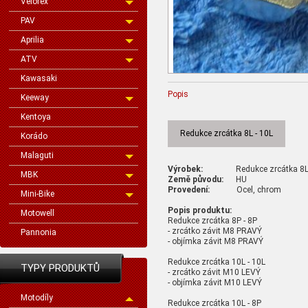
Velorex
PAV
Aprilia
ATV
Kawasaki
Popis
Keeway
Kentoya
Redukce zrcátka 8L - 10L
Korádo
Malaguti
Výrobek:
Redukce zrcátka 8
MBK
Země původu:
HU
Provedení:
Ocel, chrom
Mini-Bike
Popis produktu:
Motowell
Redukce zrcátka 8P - 8P
- zrcátko závit M8 PRAVÝ
Pannonia
- objímka závit M8 PRAVÝ
Redukce zrcátka 10L - 10L
TYPY PRODUKTŮ
- zrcátko závit M10 LEVÝ
- objímka závit M10 LEVÝ
Motodíly
Redukce zrcátka 10L - 8P