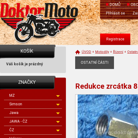
DOMŮ
OBC
Přihlásit se
Zas
Registrace
KOŠÍK
ÚVOD
+
Motodíly
+
Řízení
+
Ostatn
OSTATNÍ ČÁSTI
Váš košík je prázdný
ZNAČKY
Redukce zrcátka 8
MZ
Simson
Jawa
JAWA - ČZ
ČZ