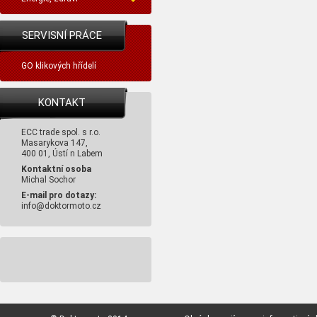
SERVISNÍ PRÁCE
GO klikových hřídelí
KONTAKT
ECC trade spol. s r.o.
Masarykova 147,
400 01, Ústí n Labem
Kontaktní osoba
Michal Sochor
E-mail pro dotazy:
info@doktormoto.cz