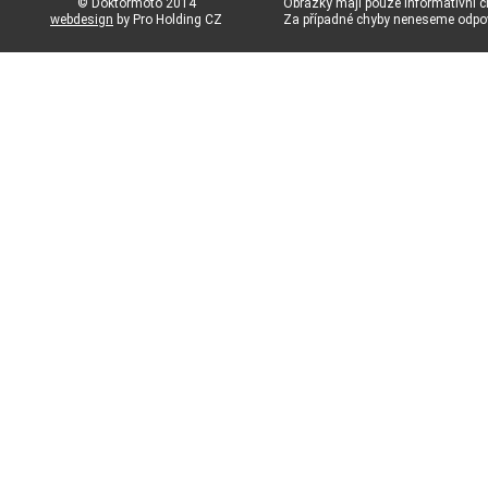
© Doktormoto 2014
Obrázky mají pouze informativní c
webdesign
by Pro Holding CZ
Za případné chyby neneseme odp