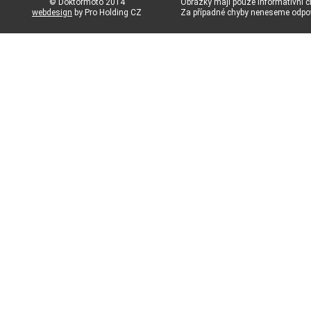
© Doktormoto 2014
Obrázky mají pouze informativní c
webdesign
by Pro Holding CZ
Za případné chyby neneseme odp