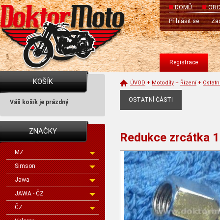
DOMŮ
OBC
Přihlásit se
Zas
Registrace
KOŠÍK
ÚVOD
+
Motodíly
+
Řízení
+
Ostatn
OSTATNÍ ČÁSTI
Váš košík je prázdný
ZNAČKY
Redukce zrcátka 1
MZ
Simson
Jawa
JAWA - ČZ
ČZ