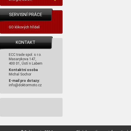
SERVISNÍ PRÁCE
GO klikových hřídelí
KONTAKT
ECC trade spol. s r.o.
Masarykova 147,
400 01, Ústí n Labem
Kontaktní osoba
Michal Sochor
E-mail pro dotazy:
info@doktormoto.cz