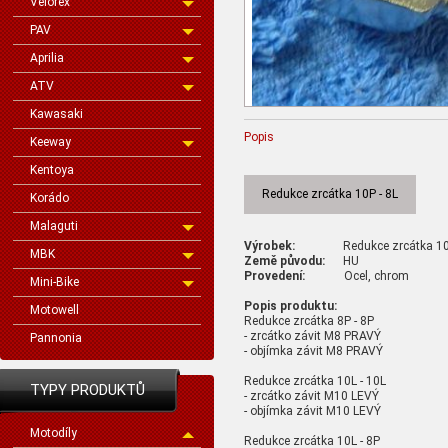
Velorex
PAV
Aprilia
ATV
Kawasaki
Popis
Keeway
Kentoya
Redukce zrcátka 10P - 8L
Korádo
Malaguti
Výrobek:
Redukce zrcátka 1
MBK
Země původu:
HU
Provedení:
Ocel, chrom
Mini-Bike
Popis produktu:
Motowell
Redukce zrcátka 8P - 8P
- zrcátko závit M8 PRAVÝ
Pannonia
- objímka závit M8 PRAVÝ
Redukce zrcátka 10L - 10L
TYPY PRODUKTŮ
- zrcátko závit M10 LEVÝ
- objímka závit M10 LEVÝ
Motodíly
Redukce zrcátka 10L - 8P