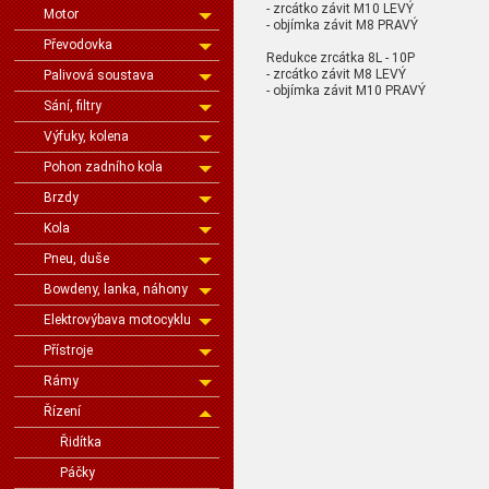
- zrcátko závit M10 LEVÝ
Motor
- objímka závit M8 PRAVÝ
Převodovka
Redukce zrcátka 8L - 10P
- zrcátko závit M8 LEVÝ
Palivová soustava
- objímka závit M10 PRAVÝ
Sání, filtry
Výfuky, kolena
Pohon zadního kola
Brzdy
Kola
Pneu, duše
Bowdeny, lanka, náhony
Elektrovýbava motocyklu
Přístroje
Rámy
Řízení
Řidítka
Páčky