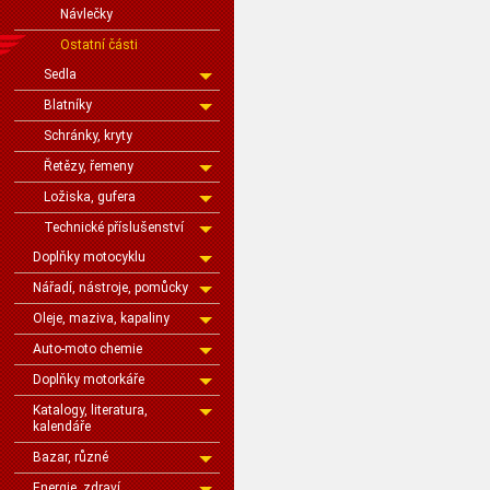
Návlečky
Ostatní části
Sedla
Blatníky
Schránky, kryty
Řetězy, řemeny
Ložiska, gufera
Technické příslušenství
Doplňky motocyklu
Nářadí, nástroje, pomůcky
Oleje, maziva, kapaliny
Auto-moto chemie
Doplňky motorkáře
Katalogy, literatura,
kalendáře
Bazar, různé
Energie, zdraví