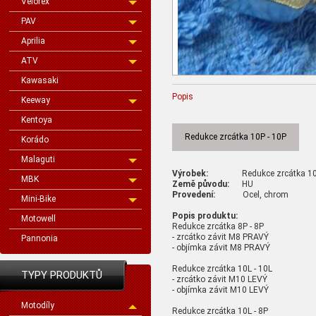
Velorex
PAV
Aprilia
ATV
Kawasaki
Popis
Keeway
Kentoya
Redukce zrcátka 10P - 10P
Korádo
Malaguti
Výrobek:
Redukce zrcátka 1
MBK
Země původu:
HU
Provedení:
Ocel, chrom
Mini-Bike
Popis produktu:
Motowell
Redukce zrcátka 8P - 8P
- zrcátko závit M8 PRAVÝ
Pannonia
- objímka závit M8 PRAVÝ
Redukce zrcátka 10L - 10L
TYPY PRODUKTŮ
- zrcátko závit M10 LEVÝ
- objímka závit M10 LEVÝ
Motodíly
Redukce zrcátka 10L - 8P