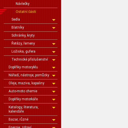
Návlečky
Ostatní části
Sedla
Blatníky
Schránky, kryty
Řetězy, řemeny
Ložiska, gufera
Technické příslušenství
Doplňky motocyklu
Nářadí, nástroje, pomůcky
Oleje, maziva, kapaliny
Auto-moto chemie
Doplňky motorkáře
Katalogy, literatura,
kalendáře
Bazar, různé
Energie, zdraví