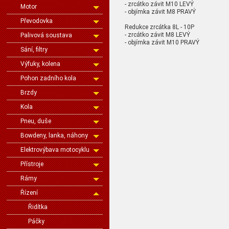
- zrcátko závit M10 LEVÝ
Motor
- objímka závit M8 PRAVÝ
Převodovka
Redukce zrcátka 8L - 10P
- zrcátko závit M8 LEVÝ
Palivová soustava
- objímka závit M10 PRAVÝ
Sání, filtry
Výfuky, kolena
Pohon zadního kola
Brzdy
Kola
Pneu, duše
Bowdeny, lanka, náhony
Elektrovýbava motocyklu
Přístroje
Rámy
Řízení
Řidítka
Páčky