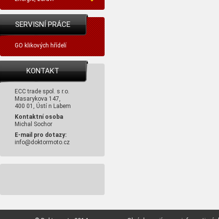
SERVISNÍ PRÁCE
GO klikových hřídelí
KONTAKT
ECC trade spol. s r.o.
Masarykova 147,
400 01, Ústí n Labem
Kontaktní osoba
Michal Sochor
E-mail pro dotazy:
info@doktormoto.cz