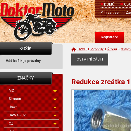
DOMŮ
OBC
Přihlásit se
Zas
Registrace
KOŠÍK
ÚVOD
+
Motodíly
+
Řízení
+
Ostatn
OSTATNÍ ČÁSTI
Váš košík je prázdný
ZNAČKY
Redukce zrcátka 1
MZ
Simson
Jawa
JAWA - ČZ
ČZ