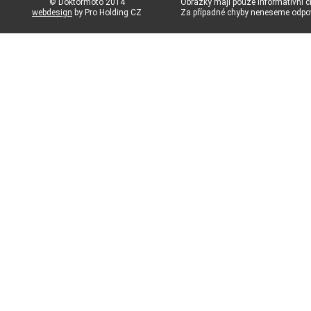
© Doktormoto 2014
Obrázky mají pouze informativní c
webdesign
by Pro Holding CZ
Za případné chyby neneseme odp