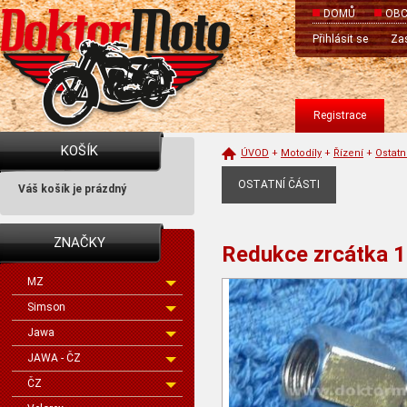
DOMŮ
OBC
Přihlásit se
Zas
Registrace
KOŠÍK
ÚVOD
+
Motodíly
+
Řízení
+
Ostatn
OSTATNÍ ČÁSTI
Váš košík je prázdný
ZNAČKY
Redukce zrcátka 1
MZ
Simson
Jawa
JAWA - ČZ
ČZ