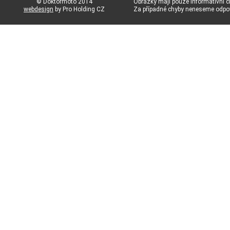
© Doktormoto 2014
Obrázky mají pouze informativní c
webdesign
by Pro Holding CZ
Za případné chyby neneseme odp