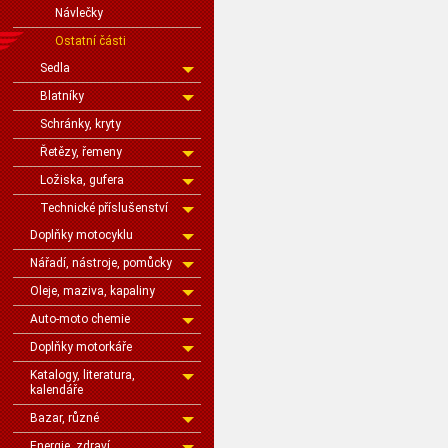
Návlečky
Ostatní části
Sedla
Blatníky
Schránky, kryty
Řetězy, řemeny
Ložiska, gufera
Technické příslušenství
Doplňky motocyklu
Nářadí, nástroje, pomůcky
Oleje, maziva, kapaliny
Auto-moto chemie
Doplňky motorkáře
Katalogy, literatura,
kalendáře
Bazar, různé
Energie, zdraví