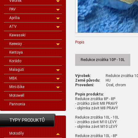
Velorex
PAV
Aprilia
ATV
Kawasaki
Popis
Keeway
Kentoya
Redukce zrcátka 10P - 10L
Korádo
Malaguti
Výrobek:
Redukce zrcátka 1
MBK
Země původu:
HU
Provedení:
Ocel, chrom
Mini-Bike
Popis produktu:
Motowell
Redukce zrcátka 8P - 8P
- zrcátko závit M8 PRAVÝ
Pannonia
- objímka závit M8 PRAVÝ
Redukce zrcátka 10L - 10L
TYPY PRODUKTŮ
- zrcátko závit M10 LEVÝ
- objímka závit M10 LEVÝ
Motodíly
Redukce zrcátka 10L - 8P