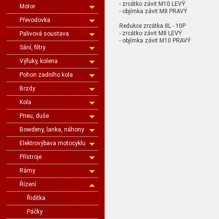
- zrcátko závit M10 LEVÝ
Motor
- objímka závit M8 PRAVÝ
Převodovka
Redukce zrcátka 8L - 10P
- zrcátko závit M8 LEVÝ
Palivová soustava
- objímka závit M10 PRAVÝ
Sání, filtry
Výfuky, kolena
Pohon zadního kola
Brzdy
Kola
Pneu, duše
Bowdeny, lanka, náhony
Elektrovýbava motocyklu
Přístroje
Rámy
Řízení
Řidítka
Páčky