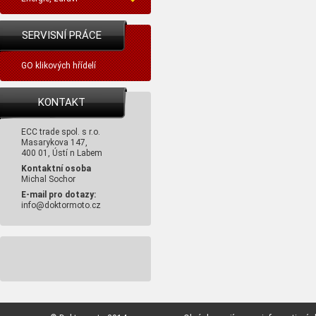
SERVISNÍ PRÁCE
GO klikových hřídelí
KONTAKT
ECC trade spol. s r.o.
Masarykova 147,
400 01, Ústí n Labem
Kontaktní osoba
Michal Sochor
E-mail pro dotazy:
info@doktormoto.cz