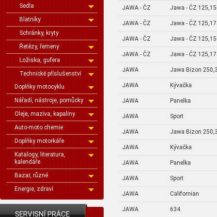
Sedla
JAWA - ČZ
Jawa - ČZ 125,15
Blatníky
JAWA - ČZ
Jawa - ČZ 125,17
Schránky, kryty
JAWA - ČZ
Jawa - ČZ 125,15
Řetězy, řemeny
JAWA - ČZ
Jawa - ČZ 125,17
Ložiska, gufera
JAWA
Jawa Bizon 250,
Technické příslušenství
JAWA
Kývačka
Doplňky motocyklu
Nářadí, nástroje, pomůcky
JAWA
Panelka
Oleje, maziva, kapaliny
JAWA
Sport
Auto-moto chemie
JAWA
Jawa Bizon 250,
Doplňky motorkáře
JAWA
Kývačka
Katalogy, literatura,
kalendáře
JAWA
Panelka
Bazar, různé
JAWA
Sport
Energie, zdraví
JAWA
Californian
JAWA
634
SERVISNÍ PRÁCE