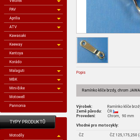
Velorex
PAV
Aprilia
ATV
Kawasaki
Keeway
Kentoya
Korádo
Malaguti
Popis
MBK
Mini-Bike
Ramínko klíče brzdy, chrom JAWA,
Motowell
Pannonia
Výrobek:
Ramínko klíče br
Země původu:
ČR
Provedení:
Chrom, 90 mm
TYPY PRODUKTŮ
Vhodné pro motocykly:
ČZ
ČZ 125,175,250 (
Motodíly