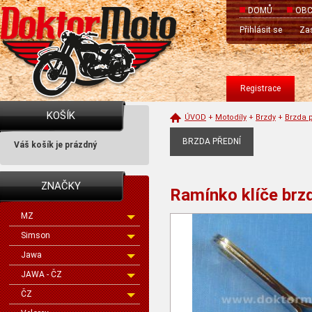
DOMŮ
OBC
Přihlásit se
Zas
Registrace
KOŠÍK
ÚVOD
+
Motodíly
+
Brzdy
+
Brzda 
BRZDA PŘEDNÍ
Váš košík je prázdný
ZNAČKY
Ramínko klíče brz
MZ
Simson
Jawa
JAWA - ČZ
ČZ