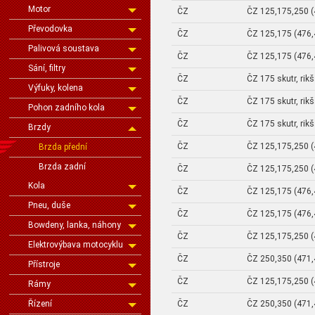
Motor
ČZ
ČZ 125,175,250 (
Převodovka
ČZ
ČZ 125,175 (476,
Palivová soustava
ČZ
ČZ 125,175 (476,
Sání, filtry
ČZ
ČZ 175 skutr, rik
Výfuky, kolena
ČZ
ČZ 175 skutr, rik
Pohon zadního kola
ČZ
ČZ 175 skutr, rik
Brzdy
ČZ
ČZ 125,175,250 (
Brzda přední
Brzda zadní
ČZ
ČZ 125,175,250 (
Kola
ČZ
ČZ 125,175 (476,
Pneu, duše
ČZ
ČZ 125,175 (476,
Bowdeny, lanka, náhony
ČZ
ČZ 125,175,250 (
Elektrovýbava motocyklu
ČZ
ČZ 250,350 (471,
Přístroje
ČZ
ČZ 125,175,250 (
Rámy
ČZ
ČZ 250,350 (471,
Řízení