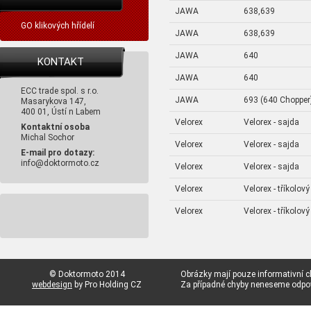
JAWA
638,639
GO klikových hřídelí
JAWA
638,639
JAWA
640
KONTAKT
JAWA
640
ECC trade spol. s r.o.
JAWA
693 (640 Chopper
Masarykova 147,
400 01, Ústí n Labem
Velorex
Velorex - sajda
Kontaktní osoba
Michal Sochor
Velorex
Velorex - sajda
E-mail pro dotazy:
info@doktormoto.cz
Velorex
Velorex - sajda
Velorex
Velorex - tříkolový
Velorex
Velorex - tříkolový
© Doktormoto 2014
Obrázky mají pouze informativní c
webdesign
by Pro Holding CZ
Za případné chyby neneseme odp