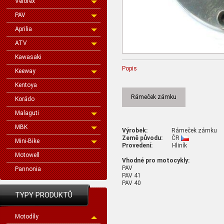
Velorex
PAV
Aprilia
ATV
Kawasaki
Popis
Keeway
Kentoya
Rámeček zámku
Korádo
Malaguti
MBK
Výrobek:
Rámeček zámku
Země původu:
ČR
Mini-Bike
Provedení:
Hliník
Motowell
Vhodné pro motocykly:
PAV
Pannonia
PAV 41
PAV 40
TYPY PRODUKTŮ
Motodíly