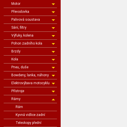
Motor
Převodovka
Palivová soustava
Sání, filtry
Výfuky, kolena
Pohon zadního kola
Brzdy
Kola
Pneu, duše
Bowdeny, lanka, náhony
Elektrovýbava motocyklu
Přístroje
Rámy
Rám
Kyvná vidlice zadní
Teleskopy přední