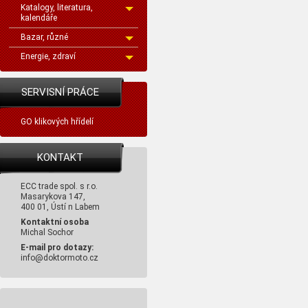
Katalogy, literatura,
kalendáře
Bazar, různé
Energie, zdraví
SERVISNÍ PRÁCE
GO klikových hřídelí
KONTAKT
ECC trade spol. s r.o.
Masarykova 147,
400 01, Ústí n Labem
Kontaktní osoba
Michal Sochor
E-mail pro dotazy:
info@doktormoto.cz