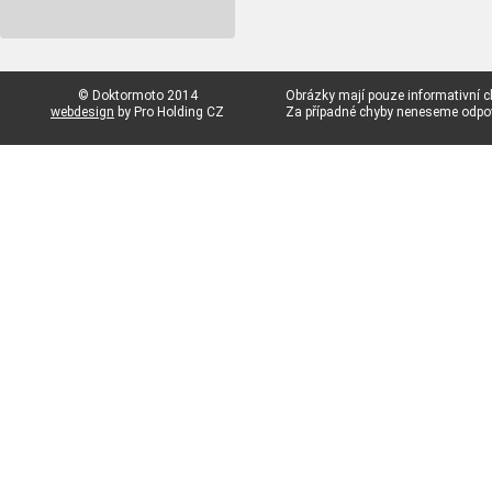
© Doktormoto 2014
Obrázky mají pouze informativní c
webdesign
by Pro Holding CZ
Za případné chyby neneseme odp