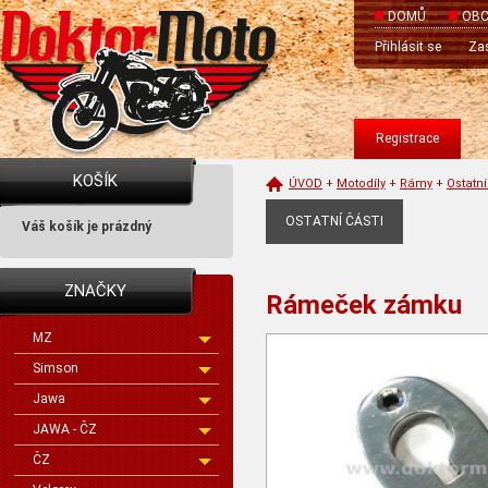
DOMŮ
OBC
Přihlásit se
Zas
Registrace
KOŠÍK
ÚVOD
+
Motodíly
+
Rámy
+
Ostatní
OSTATNÍ ČÁSTI
Váš košík je prázdný
ZNAČKY
Rámeček zámku
MZ
Simson
Jawa
JAWA - ČZ
ČZ