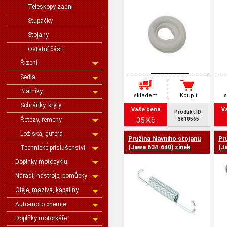
Teleskopy zadní
Stupačky
Stojany
Ostatní části
Řízení
Sedla
Blatníky
skladem
Koupit
Schránky, kryty
Vaše cena
V
Produkt ID:
35 Kč
Řetězy, řemeny
5610565
Ložiska, gufera
Pružina hlavního stojanu
Pr
(Jawa 634-640) zinek
(J
Technické příslušenství
Doplňky motocyklu
Nářadí, nástroje, pomůcky
Oleje, maziva, kapaliny
Auto-moto chemie
Doplňky motorkáře