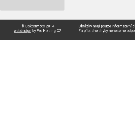
© Doktormoto 2014
Obrázky mají pouze informativní c
webdesign
by Pro Holding CZ
Za případné chyby neneseme odp