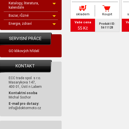
Katalogy, literatura,
kalendáře
skladem
Koupit
Bazar, různé
Vaše cena
V
Energie, zdraví
Produkt ID:
55 Kč
5611128
SERVISNÍ PRÁCE
GO klikových hřídelí
KONTAKT
ECC trade spol. s r.o.
Masarykova 147,
400 01, Ústí n Labem
Kontaktní osoba
Michal Sochor
E-mail pro dotazy:
info@doktormoto.cz