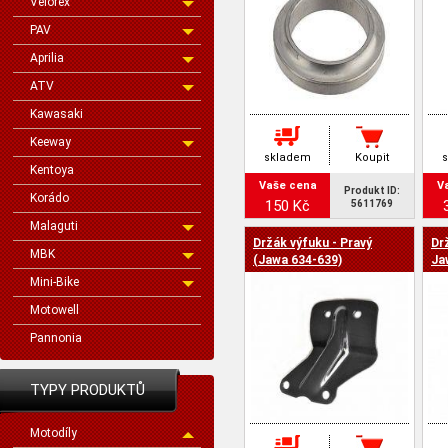
Velorex
PAV
Aprilia
ATV
Kawasaki
Keeway
skladem
Koupit
Kentoya
Vaše cena
V
Produkt ID:
Korádo
150 Kč
5611769
Malaguti
Držák výfuku - Pravý
Dr
MBK
(Jawa 634-639)
Ja
Mini-Bike
Motowell
Pannonia
TYPY PRODUKTŮ
Motodíly