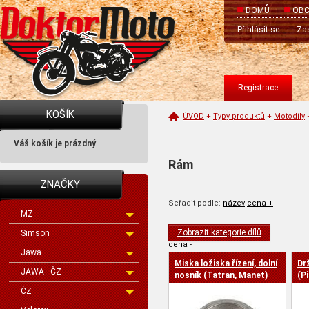
DOMŮ
OBC
Přihlásit se
Zas
Registrace
KOŠÍK
ÚVOD
+
Typy produktů
+
Motodíly
Váš košík je prázdný
Rám
ZNAČKY
Seřadit podle:
název
cena +
MZ
Zobrazit kategorie dílů
Simson
cena -
Jawa
Miska ložiska řízení, dolní
Dr
JAWA - ČZ
nosník (Tatran, Manet)
(Pi
ČZ