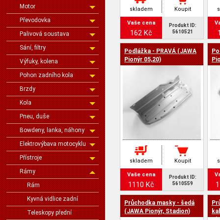
Motor
skladem
Koupit
Převodovka
Vaše cena
V
Produkt ID:
162 Kč
5610521
Palivová soustava
Sání, filtry
Podlážka - PRAVÁ (JAWA
Po
Pionýr 05,20)
Pi
Výfuky, kolena
Pohon zadního kola
Brzdy
Kola
Pneu, duše
Bowdeny, lanka, náhony
Elektrovýbava motocyklu
Přístroje
skladem
Koupit
Rámy
Vaše cena
V
Produkt ID:
1110 Kč
1
5610559
Rám
Kyvná vidlice zadní
Průchodka masky - šedá
Pr
(JAWA Pionýr, Stadion)
ka
Teleskopy přední
Pi