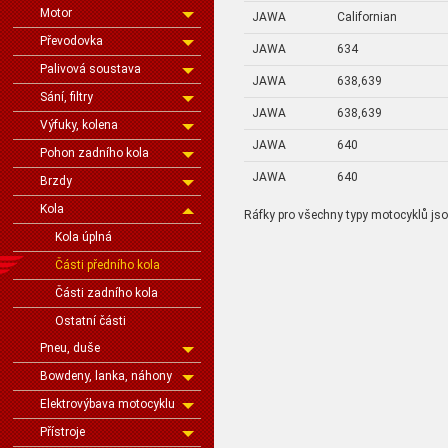
Motor
JAWA
Californian
Převodovka
JAWA
634
Palivová soustava
JAWA
638,639
Sání, filtry
JAWA
638,639
Výfuky, kolena
JAWA
640
Pohon zadního kola
JAWA
640
Brzdy
Kola
Ráfky pro všechny typy motocyklů js
Kola úplná
Části předního kola
Části zadního kola
Ostatní části
Pneu, duše
Bowdeny, lanka, náhony
Elektrovýbava motocyklu
Přístroje