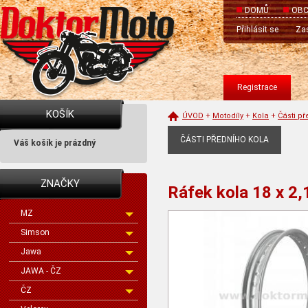
DOMŮ
OBC
Přihlásit se
Zas
Registrace
KOŠÍK
ÚVOD
+
Motodíly
+
Kola
+
Části př
ČÁSTI PŘEDNÍHO KOLA
Váš košík je prázdný
ZNAČKY
Ráfek kola 18 x 
MZ
Simson
Jawa
JAWA - ČZ
ČZ