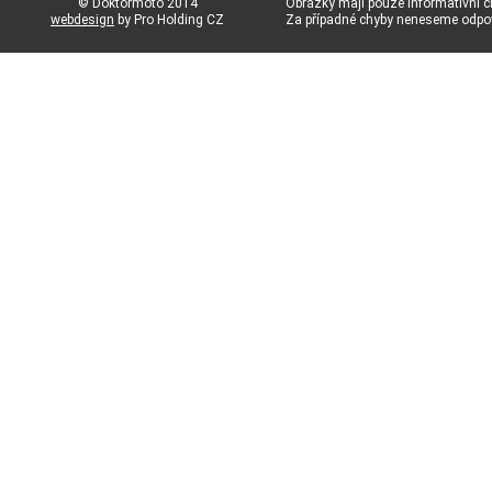
© Doktormoto 2014
Obrázky mají pouze informativní c
webdesign
by Pro Holding CZ
Za případné chyby neneseme odp