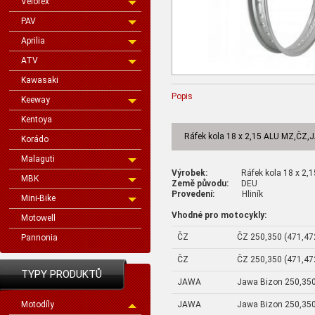
Velorex
PAV
Aprilia
ATV
Kawasaki
Popis
Keeway
Kentoya
Ráfek kola 18 x 2,15 ALU MZ,ČZ
Korádo
Malaguti
Výrobek:
Ráfek kola 18 x 2,
MBK
Země původu:
DEU
Provedení:
Hliník
Mini-Bike
Vhodné pro motocykly:
Motowell
ČZ
ČZ 250,350 (471,472
Pannonia
ČZ
ČZ 250,350 (471,472
TYPY PRODUKTŮ
JAWA
Jawa Bizon 250,35
JAWA
Jawa Bizon 250,35
Motodíly