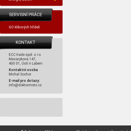
SERVISNÍ PRÁCE
GO klikových hřídelí
KONTAKT
ECC trade spol. s r.o.
Masarykova 147,
400 01, Ústí n Labem
Kontaktní osoba
Michal Sochor
E-mail pro dotazy:
info@doktormoto.cz