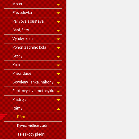
Motor
Převodovka
Palivová soustava
Sání, filtry
Výfuky, kolena
Pohon zadního kola
Brzdy
Kola
Pneu, duše
Bowdeny, lanka, náhony
Elektrovýbava motocyklu
Přístroje
Rámy
Rám
Kyvná vidlice zadní
Teleskopy přední