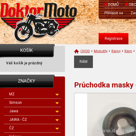
DOMŮ
OBC
Přihlásit se
Zas
Registrace
KOŠÍK
ÚVOD
+
Motodíly
+
Rámy
+
Rám
+
RÁM
Váš košík je prázdný
ZNAČKY
Průchodka masky - 
MZ
Simson
Jawa
JAWA - ČZ
ČZ