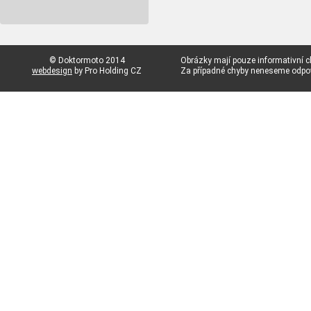
© Doktormoto 2014
Obrázky mají pouze informativní c
webdesign
by Pro Holding CZ
Za případné chyby neneseme odp