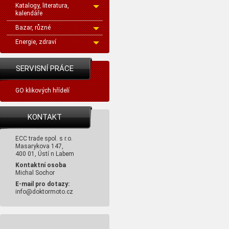
Katalogy, literatura,
kalendáře
Bazar, různé
Energie, zdraví
SERVISNÍ PRÁCE
GO klikových hřídelí
KONTAKT
ECC trade spol. s r.o.
Masarykova 147,
400 01, Ústí n Labem
Kontaktní osoba
Michal Sochor
E-mail pro dotazy:
info@doktormoto.cz