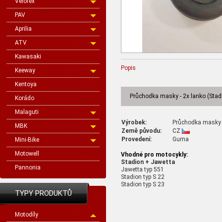
Velorex
PAV
Aprilia
ATV
Kawasaki
Popis
Keeway
Kentoya
Průchodka masky - 2x lanko (Stadi
Korádo
Malaguti
Výrobek:
Průchodka masky -
MBK
Země původu:
CZ
Provedení:
Guma
Mini-Bike
Motowell
Vhodné pro motocykly:
Stadion + Jawetta
Pannonia
Jawetta typ 551
Stadion typ S 22
Stadion typ S 23
TYPY PRODUKTŮ
Motodíly