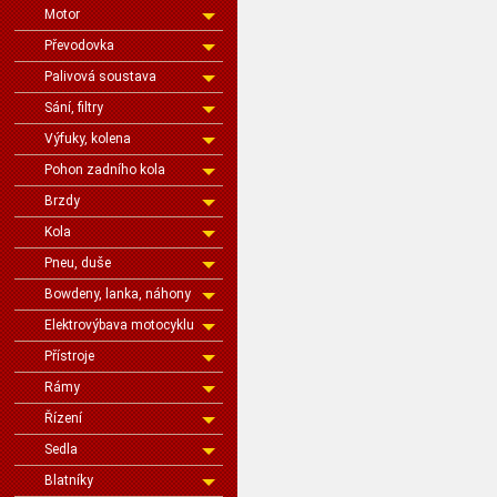
Motor
Převodovka
Palivová soustava
Sání, filtry
Výfuky, kolena
Pohon zadního kola
Brzdy
Kola
Pneu, duše
Bowdeny, lanka, náhony
Elektrovýbava motocyklu
Přístroje
Rámy
Řízení
Sedla
Blatníky