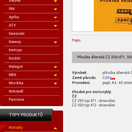
Velorex
PAV
Aprilia
ATV
Kawasaki
Popis
Keeway
Kentoya
Příručka dílenská ČZ 250/471, 3
Korádo
Malaguti
Výrobek:
příručka dílenská
MBK
Země původu:
CZK
Provedení:
papír, A4 , 60 stra
Mini-Bike
Motowell
Vhodné pro motocykly:
ČZ
Pannonia
ČZ 250 typ 471 - dvouválec
ČZ 350 typ 472 - dvouválec
TYPY PRODUKTŮ
Motodíly