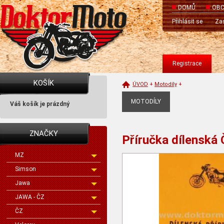
DOMŮ
OBC
Přihlásit se
Zas
Registrace
KOŠÍK
ÚVOD
+
Motodíly
+
MOTODÍLY
Váš košík je prázdný
ZNAČKY
Příručka dílenská
MZ
Simson
Jawa
JAWA - ČZ
ČZ