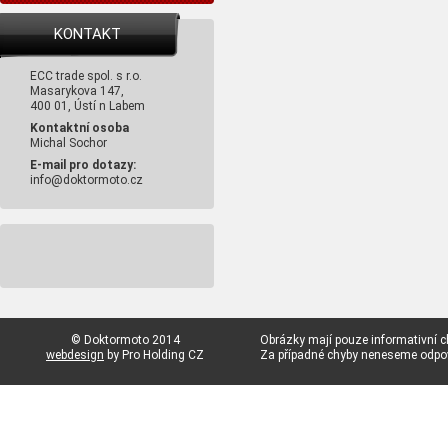
KONTAKT
ECC trade spol. s r.o.
Masarykova 147,
400 01, Ústí n Labem
Kontaktní osoba
Michal Sochor
E-mail pro dotazy:
info@doktormoto.cz
© Doktormoto 2014
Obrázky mají pouze informativní c
webdesign
by Pro Holding CZ
Za případné chyby neneseme odp